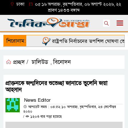
ঢাকা
০৫:১৬ অপরাহ্ন, বৃহস্পতিবার, ০৬ অগাস্ট ২০২৬, ২২
শ্রাবণ ১৪৩৩ বঙ্গাব্দ
শিরোনাম:
রাষ্ট্রপতি নির্বাচনের তপশিল ঘোষণা ভোট
প্রচ্ছদ /
ঢালিউড
বিনোদন
,
প্রাক্তনকে জন্মদিনের শুভেচ্ছা জানাতে ভুলেনি জয়া
আহসান
News Editor
আপডেট সময় : ০৪:৫২:১০ অপরাহ্ন, বৃহস্পতিবার, ২৪ সেপ্টেম্বর
২০২০
/
১২০৩ বার পড়া হয়েছে