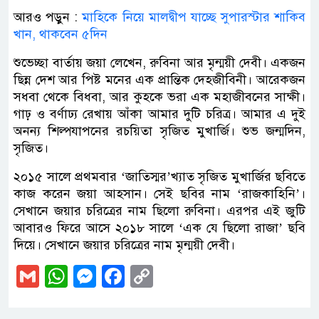
আরও পড়ুন :
মাহিকে নিয়ে মালদ্বীপ যাচ্ছে সুপারস্টার শাকিব
খান, থাকবেন ৫দিন
শুভেচ্ছা বার্তায় জয়া লেখেন, রুবিনা আর মৃন্ময়ী দেবী। একজন
ছিন্ন দেশ আর পিষ্ট মনের এক প্রান্তিক দেহজীবিনী। আরেকজন
সধবা থেকে বিধবা, আর কুহকে ভরা এক মহাজীবনের সাক্ষী।
গাঢ় ও বর্ণাঢ্য রেখায় আঁকা আমার দুটি চরিত্র। আমার এ দুই
অনন্য শিল্পযাপনের রচয়িতা সৃজিত মুখার্জি। শুভ জন্মদিন,
সৃজিত।
২০১৫ সালে প্রথমবার ‘জাতিস্মর’খ্যাত সৃজিত মুখার্জির ছবিতে
কাজ করেন জয়া আহসান। সেই ছবির নাম ‘রাজকাহিনি’।
সেখানে জয়ার চরিত্রের নাম ছিলো রুবিনা। এরপর এই জুটি
আবারও ফিরে আসে ২০১৮ সালে ‘এক যে ছিলো রাজা’ ছবি
দিয়ে। সেখানে জয়ার চরিত্রের নাম মৃন্ময়ী দেবী।
Gmail
WhatsApp
Messenger
Facebook
Copy
Link