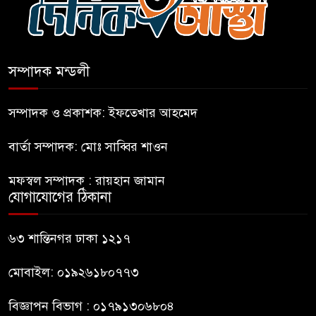
জুলাই গণঅভ্যুত্থান দিবসের
অনুষ্ঠানস্থল থেকে বের করে
সম্পাদক মন্ডলী
সাংবাদিক পেটালো বিএনপি-ছাত্রদল
ফের জকসু নেতার ওপর হামলা
সম্পাদক ও প্রকাশক: ইফতেখার আহমেদ
বার্তা সম্পাদক: মোঃ সাব্বির শাওন
সাকিব আল হাসানের বাড়িতে বোমা
মফস্বল সম্পাদক : রায়হান জামান
নিক্ষেপ
যোগাযোগের ঠিকানা
শেখ হাসিনার প্রশ্নে ঢাকা-দিল্লি
৬৩ শান্তিনগর ঢাকা ১২১৭
সম্পর্কে নতুন মেরুকরণ?
মোবাইল: ০১৯২৬১৮০৭৭৩
বিজ্ঞাপন বিভাগ : ০১৭৯১৩০৬৮০৪