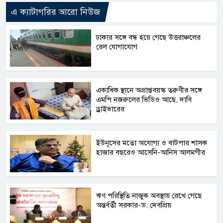
এ ক্যাটাগরির আরো নিউজ
ঢাকার সঙ্গে বন্ধ হয়ে গেছে উত্তরাঞ্চলের
রেল যোগাযোগ
একাধিক স্থানে অপ্রাপ্তবয়স্ক তরুণীর সঙ্গে
এমপি নজরুলের ভিডিও আছে, দাবি
ড্রাইভারের
ইউনূসের মতো অযোগ্য ও বাটপার শাসক
হাজার বছরেও আসেনি-আনিস আলমগীর
ঋণ পরিস্থিতি নাজুক অবস্থায় রেখে গেছে
অন্তর্বর্তী সরকার-ড. দেবপ্রিয়