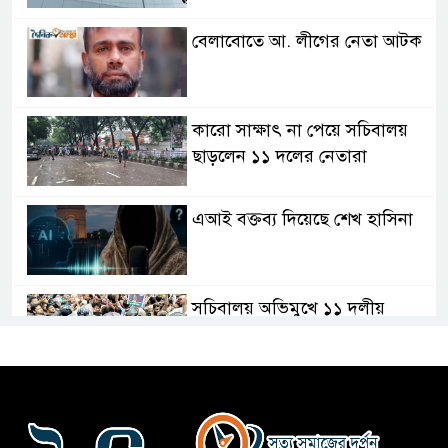
বেলাবোতে আ. লীগের নেতা আটক
কারো সাক্ষাৎ না পেয়ে সচিবালয়
ছাড়লেন ১১ দলের নেতারা
এআই বক্তব্য দিয়েছে শেখ হাসিনা
সচিবালয় অভিমুখে ১১ দলীয়
ঐক্যের পদযাত্রা আটকে দিলো
পুলিশ
হাসিনাকে সংবাদমাধ্যমে কথা বলার
সুযোগ দেওয়ায় ঢাকার ক্ষোভ