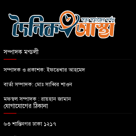
বগুড়ায় বাসচাপায় নিহত-৭,
আহত-১০
বন্যায় পাটগ্রামে সড়ক ভেঙে
চলাচলে দুর্ভোগ
সম্পাদক মন্ডলী
ইউনূসের চেয়ে হাজারগুণ ভালো দেশ
চালাচ্ছেন তারেক: কাদের সিদ্দিকী
সম্পাদক ও প্রকাশক: ইফতেখার আহমেদ
বার্তা সম্পাদক: মোঃ সাব্বির শাওন
জুলাই জাদুঘরে টিকিট জালিয়াতি!
মফস্বল সম্পাদক : রায়হান জামান
যোগাযোগের ঠিকানা
রাষ্ট্রপতি নির্বাচনের তপশিল ঘোষণা
ভোট-২০ আগস্ট
৬৩ শান্তিনগর ঢাকা ১২১৭