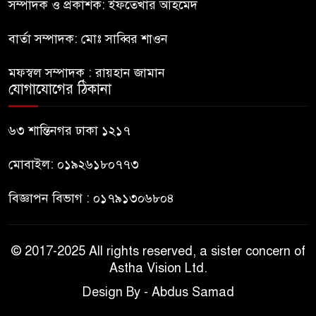
সম্পাদক ও প্রকাশক: ইফতেখার আহমেদ
সুযোগ দেওয়ায় ঢাকার ক্ষোভ
বার্তা সম্পাদক: মোঃ সাব্বির শাওন
জুলাই গণঅভ্যুত্থান দিবসের
মফস্বল সম্পাদক : রায়হান জামান
অনুষ্ঠানস্থল থেকে বের করে
যোগাযোগের ঠিকানা
সাংবাদিক পেটালো বিএনপি-ছাত্রদল
ফের জকসু নেতার ওপর হামলা
৬৩ শান্তিনগর ঢাকা ১২১৭
মোবাইল: ০১৯২৬১৮০৭৭৩
বিজ্ঞাপন বিভাগ : ০১৭৯১৩০৬৮০৪
© 2017-2025 All rights reserved, a sister concern of
Astha Vision Ltd.
Design By - Abdus Samad