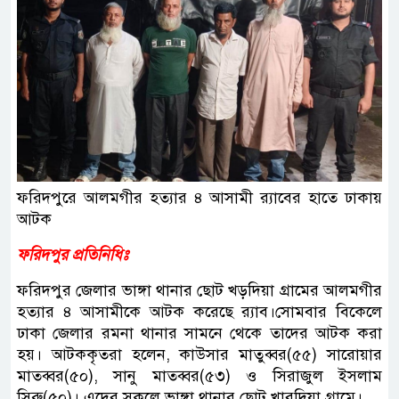
ফরিদপুরে আলমগীর হত্যার ৪ আসামী র‌্যাবের হাতে ঢাকায়
আটক
ফরিদপুর প্রতিনিধিঃ
ফরিদপুর জেলার ভাঙ্গা থানার ছোট খড়দিয়া গ্রামের আলমগীর
হত্যার ৪ আসামীকে আটক করেছে র‌্যাব।সোমবার বিকেলে
ঢাকা জেলার রমনা থানার সামনে থেকে তাদের আটক করা
হয়। আটককৃতরা হলেন, কাউসার মাতুব্বর(৫৫) সারোয়ার
মাতব্বর(৫০), সানু মাতব্বর(৫৩) ও সিরাজুল ইসলাম
সিরু(৫০)। এদের সকলে ভাঙ্গা থানার ছোট খারদিয়া গ্রামে।