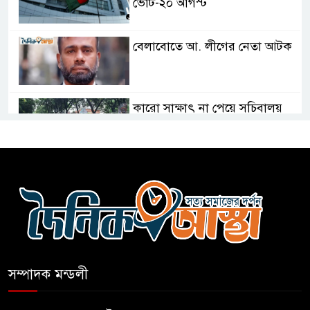
ভোট-২০ আগস্ট
বেলাবোতে আ. লীগের নেতা আটক
কারো সাক্ষাৎ না পেয়ে সচিবালয়
ছাড়লেন ১১ দলের নেতারা
এআই বক্তব্য দিয়েছে শেখ হাসিনা
সচিবালয় অভিমুখে ১১ দলীয়
ঐক্যের পদযাত্রা আটকে দিলো
পুলিশ
সম্পাদক মন্ডলী
হাসিনাকে সংবাদমাধ্যমে কথা বলার