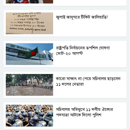
জুলাই জাদুঘরে টিকিট জালিয়াতি!
রাষ্ট্রপতি নির্বাচনের তপশিল ঘোষণা
ভোট-২০ আগস্ট
কারো সাক্ষাৎ না পেয়ে সচিবালয় ছাড়লেন
১১ দলের নেতারা
সচিবালয় অভিমুখে ১১ দলীয় ঐক্যের
পদযাত্রা আটকে দিলো পুলিশ