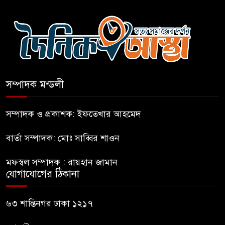
বগুড়ায় বাসচাপায় নিহত-৭,
আহত-১০
বন্যায় পাটগ্রামে সড়ক ভেঙে
চলাচলে দুর্ভোগ
সম্পাদক মন্ডলী
ইউনূসের চেয়ে হাজারগুণ ভালো দেশ
চালাচ্ছেন তারেক: কাদের সিদ্দিকী
সম্পাদক ও প্রকাশক: ইফতেখার আহমেদ
বার্তা সম্পাদক: মোঃ সাব্বির শাওন
জুলাই জাদুঘরে টিকিট জালিয়াতি!
মফস্বল সম্পাদক : রায়হান জামান
যোগাযোগের ঠিকানা
রাষ্ট্রপতি নির্বাচনের তপশিল ঘোষণা
ভোট-২০ আগস্ট
৬৩ শান্তিনগর ঢাকা ১২১৭