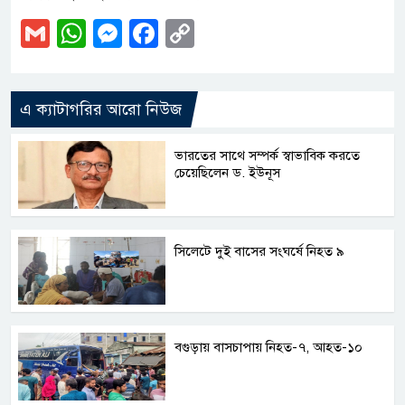
Gmail
WhatsApp
Messenger
Facebook
Copy
Link
এ ক্যাটাগরির আরো নিউজ
ভারতের সাথে সম্পর্ক স্বাভাবিক করতে
চেয়েছিলেন ড. ইউনূস
সিলেটে দুই বাসের সংঘর্ষে নিহত ৯
বগুড়ায় বাসচাপায় নিহত-৭, আহত-১০