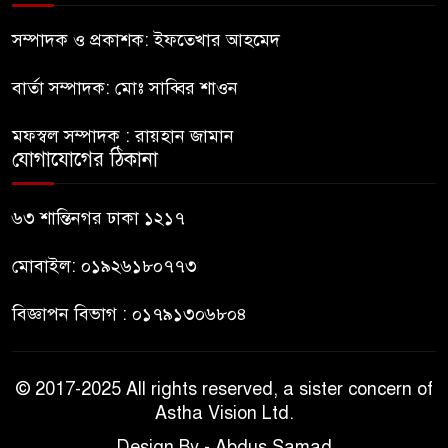
রাষ্ট্রপতি হওয়ার প্রস্তাব পাননি ড.
ইউনূস
সম্পাদক ও প্রকাশক: ইফতেখার আহমেদ
বার্তা সম্পাদক: মোঃ সাব্বির শাওন
নাটোরে পর্যটনমন্ত্রীকে হত্যার চেষ্টা;
পিস্তলসহ যুবক আটক
মফস্বল সম্পাদক : রায়হান জামান
যোগাযোগের ঠিকানা
তুহিন হত্যার এক বছর: দ্রুত
বিচারের দাবিতে মানববন্ধন
৬৩ শান্তিনগর ঢাকা ১২১৭
মোবাইল: ০১৯২৬১৮০৭৭৩
বিজ্ঞাপন বিভাগ : ০১৭৯১৩০৬৮০৪
© 2017-2025 All rights reserved, a sister concern of
Astha Vision Ltd.
Design By - Abdus Samad