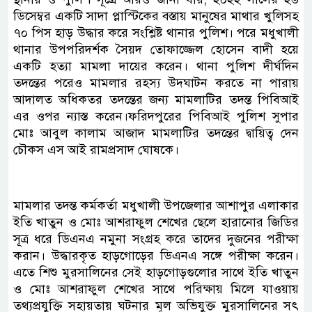
ডিসেম্বর একটি সাদা প্লাস্টিকের বস্তায় মানুষের মাথার খুলিসহ
৭০ পিস হাড় উদ্ধার করে সংশ্লিষ্ট থানার পুলিশ। পরে মধুখালী
থানার উপপরিদর্শক সৈয়দ তোফাজ্জেল হোসেন বাদী হয়ে
একটি হত্যা মামলা দায়ের করেন। থানা পুলিশ দীর্ঘদিন
তদন্তের পরেও মামলার রহস্য উদ্ঘাটন করতে না পারায়
আদালত অধিকতর তদন্তের জন্য মামলাটির তদন্ত পিবিআই
এর ওপর ন্যাস্ত করেন।ফরিদপুরের পিবিআই পুলিশ সুপার
মোঃ আবুল কালাম আজাদ মামলাটির তদন্তের দ্বায়িত্ব দেন
চৌকস এস আই রামপ্রসাদ ঘোষকে।
মামলার তদন্ত কর্মকর্তা মধুখালী উপজেলার আশাপুর এলাকার
ইতি খাতুন ও মোঃ আশরাফুল শেখের ছেলে হারানোর জিডির
সূত্র ধরে ডিএনএ নমুনা সংগ্রহ করে তাদের দুজনের পরীক্ষা
করান। উদ্ধারকৃত হাড়গোড়ের ডিএনএ সঙ্গে পরীক্ষা করেন।
এতে শিশু মুরসালিনের সেই হাড়গোড়গুলোর সাথে ইতি খাতুন
ও মোঃ আশরাফুল শেখের সাথে পরিক্ষায় মিলে যাওয়ায়
তথ্যপ্রযুক্তি সহায়তায় ঘটনার মূল অভিযুক্ত মুরসালিনের সৎ