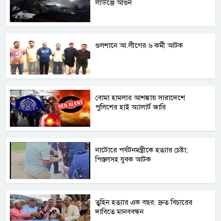
লাউঞ্জে আগুন
গুলশানে আ.লীগের ৬ কর্মী আটক
বোমা হামলার আশঙ্কায় সারাদেশে
পুলিশের হাই অ্যালার্ট জারি
নাটোরে পর্যটনমন্ত্রীকে হত্যার চেষ্টা;
পিস্তলসহ যুবক আটক
তুহিন হত্যার এক বছর: দ্রুত বিচারের
দাবিতে মানববন্ধন