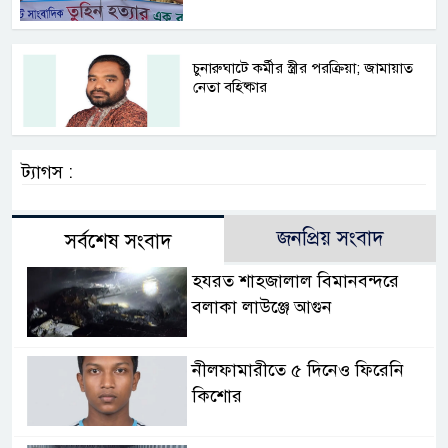
চুনারুঘাটে কর্মীর স্ত্রীর পরক্রিয়া; জামায়াত
নেতা বহিষ্কার
ট্যাগস :
জনপ্রিয় সংবাদ
সর্বশেষ সংবাদ
হযরত শাহজালাল বিমানবন্দরে
বলাকা লাউঞ্জে আগুন
নীলফামারীতে ৫ দিনেও ফিরেনি
কিশোর