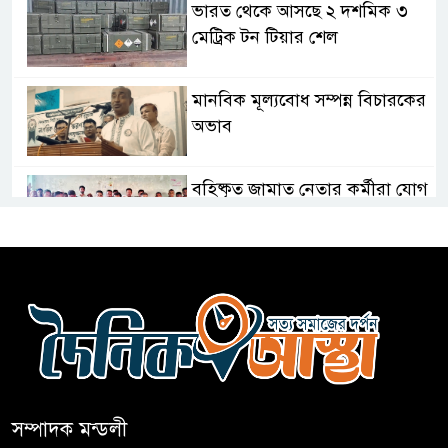
ভারত থেকে আসছে ২ দশমিক ৩
মেট্রিক টন টিয়ার শেল
মানবিক মূল্যবোধ সম্পন্ন বিচারকের
অভাব
বহিষ্কৃত জামাত নেতার কর্মীরা যোগ
দিলেন বিএনপিতে
গুলশানে আ.লীগের ৬ কর্মী আটক
বোমা হামলার আশঙ্কায় সারাদেশে
পুলিশের হাই অ্যালার্ট জারি
সম্পাদক মন্ডলী