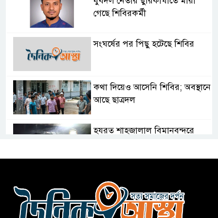
যুবদল নেতার ছুরিকাঘাতে মারা
গেছে শিবিরকর্মী
সংঘর্ষের পর পিছু হটেছে শিবির
কথা দিয়েও আসেনি শিবির; অবস্থানে
আছে ছাত্রদল
হযরত শাহজালাল বিমানবন্দরে
বলাকা লাউঞ্জে আগুন
নীলফামারীতে ৫ দিনেও ফিরেনি
কিশোর
ভারত থেকে আসছে ২ দশমিক ৩