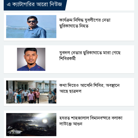
এ ক্যাটাগরির আরো নিউজ
কার্যক্রম নিষিদ্ধ যুবলীগের নেতা
ছুরিকাঘাতে নিহত
যুবদল নেতার ছুরিকাঘাতে মারা গেছে
শিবিরকর্মী
কথা দিয়েও আসেনি শিবির; অবস্থানে
আছে ছাত্রদল
হযরত শাহজালাল বিমানবন্দরে বলাকা
লাউঞ্জে আগুন