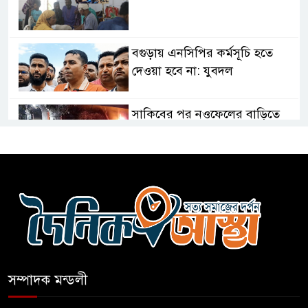
বগুড়ায় এনসিপির কর্মসূচি হতে
দেওয়া হবে না: যুবদল
সাকিবের পর নওফেলের বাড়িতে
আগুন
বগুড়ায় বাসচাপায় নিহত-৭,
আহত-১০
বন্যায় পাটগ্রামে সড়ক ভেঙে
চলাচলে দুর্ভোগ
সম্পাদক মন্ডলী
ইউনূসের চেয়ে হাজারগুণ ভালো দেশ