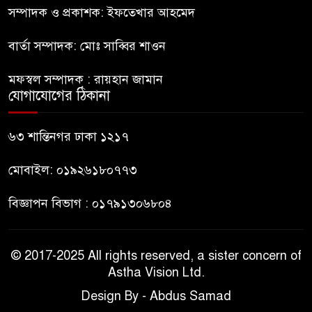
চালাচ্ছেন তারেক: কাদের সিদ্দিকী
সম্পাদক ও প্রকাশক: ইফতেখার আহমেদ
বার্তা সম্পাদক: মোঃ সাব্বির শাওন
জুলাই জাদুঘরে টিকিট জালিয়াতি!
মফস্বল সম্পাদক : রায়হান জামান
যোগাযোগের ঠিকানা
রাষ্ট্রপতি নির্বাচনের তপশিল ঘোষণা
ভোট-২০ আগস্ট
৬৩ শান্তিনগর ঢাকা ১২১৭
মোবাইল: ০১৯২৬১৮০৭৭৩
বিজ্ঞাপন বিভাগ : ০১৭৯১৩০৬৮০৪
© 2017-2025 All rights reserved, a sister concern of
Astha Vision Ltd.
Design By - Abdus Samad