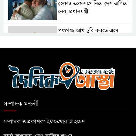
হেফাজতকে সঙ্গে নিয়ে দেশ এগিয়ে
নেব: প্রধানমন্ত্রী
পঞ্চগড়ে আখ চুরি করতে এসে
ভারতীয় নাগরিক আটক
নাটোরে সাবেক প্রতিমন্ত্রী আব্দুল
কুদ্দুসের বাড়িতে হামলা-ভাঙচুর
দীর্ঘ প্রতীক্ষা ও জল্পনা কল্পনার পর
আইডিয়াল স্কুল এন্ড কলেজ কমিটি
গঠন
সম্পাদক মন্ডলী
ফুলবাড়িয়া জামায়াতের আমীরসহ
সম্পাদক ও প্রকাশক: ইফতেখার আহমেদ
কারাগারে-৩
বার্তা সম্পাদক: মোঃ সাব্বির শাওন