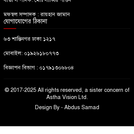
নতুন আশা’র কক্সবাজার ব্যুরো
মফস্বল সম্পাদক : রায়হান জামান
প্রধানের পরিচয়পত্র হস্তান্তর
যোগাযোগের ঠিকানা
নির্মাণকাজে বালু উত্তোলন; বন্ধ করে
৬৩ শান্তিনগর ঢাকা ১২১৭
দিলো প্রশাসন
মোবাইল: ০১৯২৬১৮০৭৭৩
বিজ্ঞাপন বিভাগ : ০১৭৯১৩০৬৮০৪
© 2017-2025 All rights reserved, a sister concern of
Astha Vision Ltd.
Design By - Abdus Samad