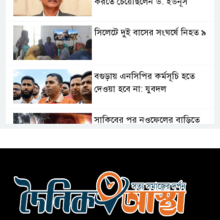
করতে চেয়েছিলেন ড. ইউনূস
সিলেটে দুই বাসের সংঘর্ষে নিহত ৯
বগুড়ায় এনসিপির কর্মসূচি হতে
দেওয়া হবে না: যুবদল
সাকিবের পর নওফেলের বাড়িতে
আগুন
বগুড়ায় বাসচাপায় নিহত-৭,
আহত-১০
বন্যায় পাটগ্রামে সড়ক ভেঙে
চলাচলে দুর্ভোগ