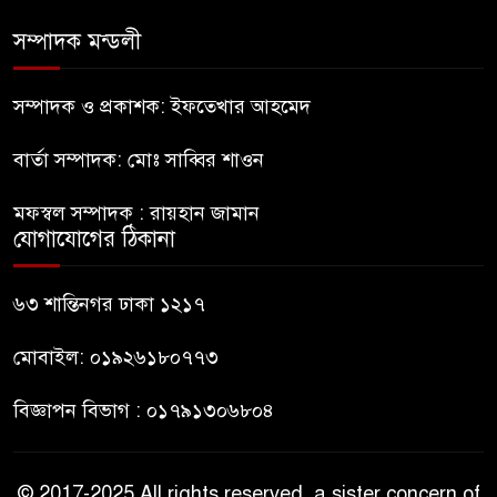
সম্পাদক মন্ডলী
ইউনূসের চেয়ে হাজারগুণ ভালো দেশ
চালাচ্ছেন তারেক: কাদের সিদ্দিকী
সম্পাদক ও প্রকাশক: ইফতেখার আহমেদ
বার্তা সম্পাদক: মোঃ সাব্বির শাওন
জুলাই জাদুঘরে টিকিট জালিয়াতি!
মফস্বল সম্পাদক : রায়হান জামান
যোগাযোগের ঠিকানা
রাষ্ট্রপতি নির্বাচনের তপশিল ঘোষণা
ভোট-২০ আগস্ট
৬৩ শান্তিনগর ঢাকা ১২১৭
মোবাইল: ০১৯২৬১৮০৭৭৩
বিজ্ঞাপন বিভাগ : ০১৭৯১৩০৬৮০৪
© 2017-2025 All rights reserved, a sister concern of