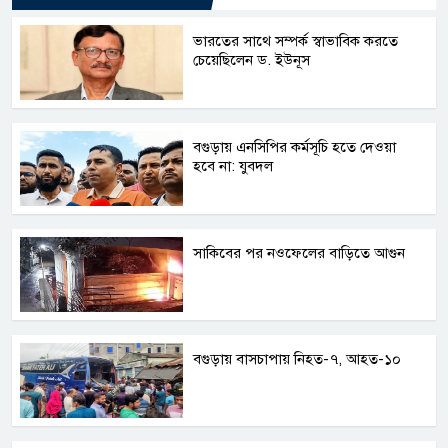
ভারতের সাথে সম্পর্ক স্বাভাবিক করতে
চেয়েছিলেন ড. ইউনূস
বগুড়ায় এনসিপির কর্মসূচি হতে দেওয়া
হবে না: যুবদল
সাকিবের পর নওফেলের বাড়িতে আগুন
বগুড়ায় বাসচাপায় নিহত-৭, আহত-১০