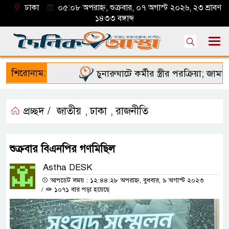
ঢাকা
০৫:০৮ অপরাহ্ন, শুক্রবার, ০৭ অগাস্ট ২০২৬, ২৩ শ্রাবণ
১৪৩৩ বঙ্গাব্দ
শিরোনাম:
চুনারুঘাটে কর্মীর স্ত্রীর পরক্রিয়া; জামায়া
প্রচ্ছদ /
জাতীয়
ঢাকা
রাজনীতি
,
,
শুক্রবার বিএনপির গণমিছিল
Astha DESK
আপডেট সময় : ১২:৪৪:২৮ অপরাহ্ন, বুধবার, ৯ অগাস্ট ২০২৩
/
১০৭১ বার পড়া হয়েছে