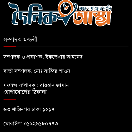
আহত-১০
বন্যায় পাটগ্রামে সড়ক ভেঙে
চলাচলে দুর্ভোগ
সম্পাদক মন্ডলী
ইউনূসের চেয়ে হাজারগুণ ভালো দেশ
চালাচ্ছেন তারেক: কাদের সিদ্দিকী
সম্পাদক ও প্রকাশক: ইফতেখার আহমেদ
বার্তা সম্পাদক: মোঃ সাব্বির শাওন
জুলাই জাদুঘরে টিকিট জালিয়াতি!
মফস্বল সম্পাদক : রায়হান জামান
যোগাযোগের ঠিকানা
রাষ্ট্রপতি নির্বাচনের তপশিল ঘোষণা
ভোট-২০ আগস্ট
৬৩ শান্তিনগর ঢাকা ১২১৭
মোবাইল: ০১৯২৬১৮০৭৭৩