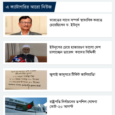
এ ক্যাটাগরির আরো নিউজ
ভারতের সাথে সম্পর্ক স্বাভাবিক করতে
চেয়েছিলেন ড. ইউনূস
ইউনূসের চেয়ে হাজারগুণ ভালো দেশ
চালাচ্ছেন তারেক: কাদের সিদ্দিকী
জুলাই জাদুঘরে টিকিট জালিয়াতি!
রাষ্ট্রপতি নির্বাচনের তপশিল ঘোষণা
ভোট-২০ আগস্ট