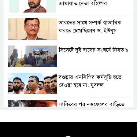
জামায়াত নেতা বহিষ্কার
ভারতের সাথে সম্পর্ক স্বাভাবিক
করতে চেয়েছিলেন ড. ইউনূস
সিলেটে দুই বাসের সংঘর্ষে নিহত ৯
বগুড়ায় এনসিপির কর্মসূচি হতে
দেওয়া হবে না: যুবদল
সাকিবের পর নওফেলের বাড়িতে
আগুন
বগুড়ায় বাসচাপায় নিহত-৭,