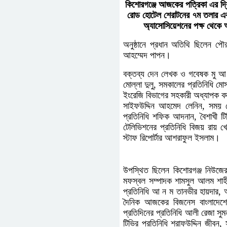
কিশোরগঞ্জে আজকের পত্রিকা এর দ্বিত
রোড হোটেল শেরাটনের ৭ম তলার একট
অ্যাসোসিয়েশনের পক্ষ থেকে 
অনুষ্ঠানে প্রধান অতিথি ছিলেন 
আহম্মেদ পাপন।
বক্তব্য দেন লেখক ও গবেষক মু আ লত
মোল্লা দুলু, সমকালের প্রতিনিধি মোস
ইংরেজি বিভাগের সহকারী অধ্যাপক বদর
সাইফউদ্দিন আহমেদ লেনিন, সময় টেল
প্রতিনিধি শফিক আদনান, বৈশাখী টিভ
টেলিভিশনের প্রতিনিধি বিজয় রায় খ
স্টাফ রিপোর্টার আশরাফুল ইসলাম।
উপস্থিত ছিলেন কিশোরগঞ্জ নিউজের 
মফস্বল সম্পাদক শামসুল আলম শাহী
প্রতিনিধি আ ন ম তানভীর হায়দার, আ
দৈনিক আজকের বিজনেস বাংলাদেশের
প্রতিদিনের প্রতিনিধি আলী রেজা সু
টিভির প্রতিনিধি শরাফউদ্দিন জীবন