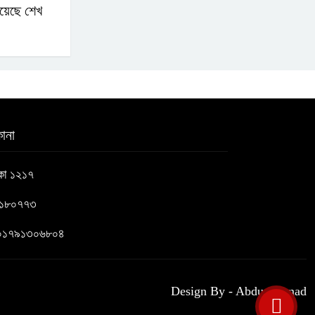
য়েছে শেখ
ানা
াকা ১২১৭
৬১৮০৭৭৩
 : ০১৭৯১৩০৬৮০৪
Design By - Abdus Samad