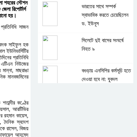
লা শহরের স্টেশন
ভারতের সাথে সম্পর্ক
লা রিপোর্টার্স
স্বাভাবিক করতে চেয়েছিলেন
ানানো হয়।
ড. ইউনূস
প্রতিনিধি সাজন
সিলেটে দুই বাসের সংঘর্ষে
িবেদক সাইফুল হক
নিহত ৯
াল ইউনিভার্সিটির
িদিনের প্রতিনিধি
ী, এটিএন নিউজের
মান্না, মাছরাঙা
বগুড়ায় এনসিপির কর্মসূচি হতে
ৈনিক মানবজমিনের
দেওয়া হবে না: যুবদল
সাকিবের পর নওফেলের
শতাব্দীর কণ্ঠের
ফয়সাল, আরটিভির
বাড়িতে আগুন
উর রহমান কায়েস,
, দৈনিক স্বদেশ
সকে রাসেল, বিজয়
বগুড়ায় বাসচাপায় নিহত-৭,
ি তোফায়েল আহমেদ