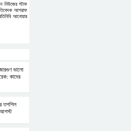
আহত-১০
ান নিউজের স্টাফ
প্রতিবেদক আশরাফ
্রতিনিধি আনোয়ার
বন্যায় পাটগ্রামে সড়ক ভেঙে
চলাচলে দুর্ভোগ
ইউনূসের চেয়ে হাজারগুণ
ভালো দেশ চালাচ্ছেন তারেক:
কাদের সিদ্দিকী
জারগুণ ভালো
ারেক: কাদের
জুলাই জাদুঘরে টিকিট
জালিয়াতি!
চনের তপশিল
আগস্ট
রাষ্ট্রপতি নির্বাচনের তপশিল
ঘোষণা ভোট-২০ আগস্ট