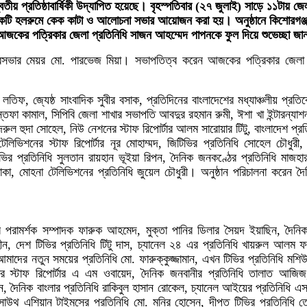
ীয় প্রতিষ্ঠাবার্ষিকী উদ্‌যাপিত হয়েছে।
বৃহস্পতিবার (২৭ জুলাই) সাড়ে ১১টায় জে
ি হলরুমে কেক কাটা ও আলোচনা সভার আয়োজন করা হয়। অনুষ্ঠানে কিশোরগঞ্জ জে
আজকের পত্রিকার জেলা প্রতিনিধি সাজন আহম্মেদ পাপনকে ফুল দিয়ে শুভেচ্ছা জ
পৌরসভার মেয়র মো. পারভেজ মিয়া। সভাপতিত্ব করেন আজকের পত্রিকার জেলা 
িফ, জ্যেষ্ঠ সাংবাদিক সুবীর বসাক, প্রতিদিনের বাংলাদেশের মধ্যাঞ্চলীয় প্রত
্তফা কামাল, সিপিবি জেলা শাখার সভাপতি আবদুর রহমান রুমী, ঈশা খা ইন্টারন্যাশন
ুল হুদা সোহেল, নিউ নেশনের স্টাফ রিপোর্টার আলম সারোয়ার টিটু, বাংলাদেশ প্রত
িভিশনের স্টাফ রিপোর্টার নূর মোহাম্মদ, জিটিভির প্রতিনিধি সোহেল চৌধুর
ির প্রতিনিধি সুলতান রায়হান ভূইয়া রিপন, দৈনিক জনকণ্ঠের প্রতিনিধি মাজহার 
োকা, মোহনা টেলিভিশনের প্রতিনিধি জুয়েল চৌধুরী। অনুষ্ঠান পরিচালনা করেন দ
পরামর্শক সম্পাদক ফারুক আহমেদ, মুক্তা পানির ডিলার সৈয়দ ইয়াছিন, দৈনিক 
ন, দেশ টিভির প্রতিনিধি টিটু দাস, চ্যানেল ২৪ এর প্রতিনিধি খায়রুল আলম 
মাদের নতুন সময়ের প্রতিনিধি মো. ফারুক্কুজ্জামান, এখন টিভির প্রতিনিধি মশি
 স্টাফ রিপোর্টার এ এম ওবায়েদ, দৈনিক জনবানীর প্রতিনিধি তালাত আজিজ
মন, দৈনিক বাংলার প্রতিনিধি রাকিবুল হাসান রোকেল, চ্যানেল আইয়ের প্রতিনিধি এ
, সাউথ এশিয়ান টাইমসের প্রতিনিধি মো. মনির হোসেন, দীপ্ত টিভির প্রতিনিধ