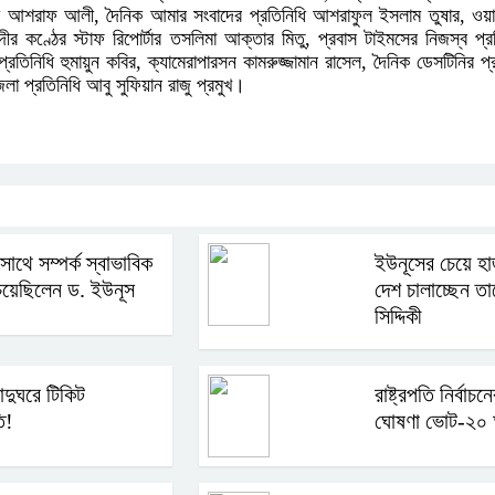
িধি আশরাফ আলী, দৈনিক আমার সংবাদের প্রতিনিধি আশরাফুল ইসলাম তুষার, ওয়
্দীর কণ্ঠের স্টাফ রিপোর্টার তসলিমা আক্তার মিতু, প্রবাস টাইমসের নিজস্ব 
রতিনিধি হুমায়ুন কবির, ক্যামেরাপারসন কামরুজ্জামান রাসেল, দৈনিক ডেসটিনির প
া প্রতিনিধি আবু সুফিয়ান রাজু প্রমুখ।
াথে সম্পর্ক স্বাভাবিক
ইউনূসের চেয়ে হা
েয়েছিলেন ড. ইউনূস
দেশ চালাচ্ছেন ত
সিদ্দিকী
াদুঘরে টিকিট
রাষ্ট্রপতি নির্বা
ি!
ঘোষণা ভোট-২০ 