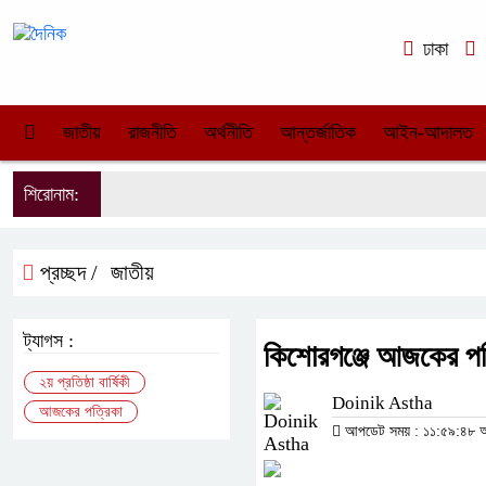
ঢাকা
জাতীয়
রাজনীতি
অর্থনীতি
আন্তর্জাতিক
আইন-আদালত
শিরোনাম:
প্রচ্ছদ /
জাতীয়
ট্যাগস :
কিশোরগঞ্জে আজকের পত্র
২য় প্রতিষ্ঠা বার্ষিকী
Doinik Astha
আজকের পত্রিকা
আপডেট সময় : ১১:৫৯:৪৮ অপর