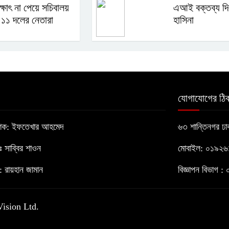
ক্ষাৎ না পেয়ে সচিবালয়
এআই বক্তব্য দি
১১ দলের নেতারা
হাসিনা
যোগাযোগের ঠিক
াশক: ইফতেখার আহমেদ
৬৩ শান্তিনগর ঢ
োঃ সাব্বির শাওন
মোবাইল: ০১৯২
 রায়হান জামান
বিজ্ঞাপন বিভাগ
Vision Ltd.