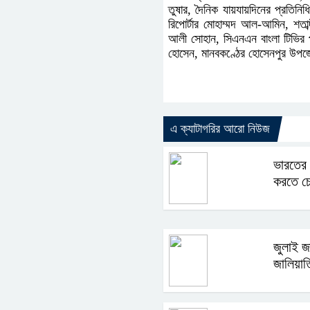
তুষার, দৈনিক যায়যায়দিনের প্রতিন
রিপোর্টার মোহাম্মদ আল-আমিন, শতাব
আলী সোহান, সিএনএন বাংলা টিভির প্
হোসেন, মানবকণ্ঠের হোসেনপুর উপজেল
এ ক্যাটাগরির আরো নিউজ
ভারতের স
করতে চ
জুলাই জ
জালিয়াত