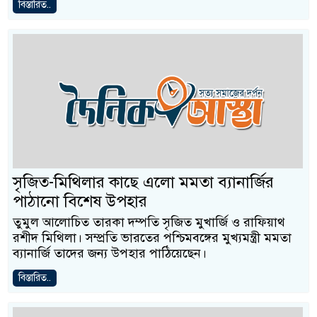
বিস্তারিত..
সৃজিত-মিথিলার কাছে এলো মমতা ব্যানার্জির
পাঠানো বিশেষ উপহার
তুমুল আলোচিত তারকা দম্পতি সৃজিত মুখার্জি ও রাফিয়াথ
রশীদ মিথিলা। সম্প্রতি ভারতের পশ্চিমবঙ্গের মুখ্যমন্ত্রী মমতা
ব্যানার্জি তাদের জন্য উপহার পাঠিয়েছেন।
বিস্তারিত..