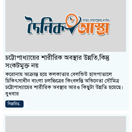
চট্টোপাধ্যায়ের শারীরিক অবস্থার উন্নতি,কিন্তু
সংকটমুক্ত নয়
করোনায় আক্রান্ত হয়ে কলকাতার বেলভিউ হাসপাতালে
চিকিৎসাধীন বাংলা চলচ্চিত্রের কিংবদন্তি অভিনেতা সৌমিত্র
চট্টোপাধ্যায়ের শারীরিক অবস্থার আরও কিছুটা উন্নতি হয়েছে।
বুধবার
বিস্তারিত..