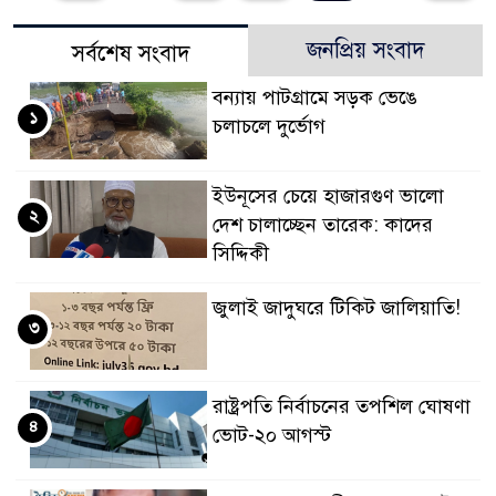
জনপ্রিয় সংবাদ
সর্বশেষ সংবাদ
বন্যায় পাটগ্রামে সড়ক ভেঙে
১
চলাচলে দুর্ভোগ
ইউনূসের চেয়ে হাজারগুণ ভালো
২
দেশ চালাচ্ছেন তারেক: কাদের
সিদ্দিকী
জুলাই জাদুঘরে টিকিট জালিয়াতি!
৩
রাষ্ট্রপতি নির্বাচনের তপশিল ঘোষণা
৪
ভোট-২০ আগস্ট