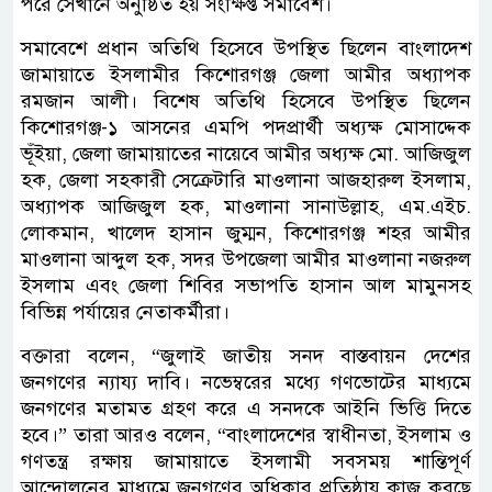
পরে সেখানে অনুষ্ঠিত হয় সংক্ষিপ্ত সমাবেশ।
সমাবেশে প্রধান অতিথি হিসেবে উপস্থিত ছিলেন বাংলাদেশ
জামায়াতে ইসলামীর কিশোরগঞ্জ জেলা আমীর অধ্যাপক
রমজান আলী। বিশেষ অতিথি হিসেবে উপস্থিত ছিলেন
কিশোরগঞ্জ-১ আসনের এমপি পদপ্রার্থী অধ্যক্ষ মোসাদ্দেক
ভূঁইয়া, জেলা জামায়াতের নায়েবে আমীর অধ্যক্ষ মো. আজিজুল
হক, জেলা সহকারী সেক্রেটারি মাওলানা আজহারুল ইসলাম,
অধ্যাপক আজিজুল হক, মাওলানা সানাউল্লাহ, এম.এইচ.
লোকমান, খালেদ হাসান জুম্মন, কিশোরগঞ্জ শহর আমীর
মাওলানা আব্দুল হক, সদর উপজেলা আমীর মাওলানা নজরুল
ইসলাম এবং জেলা শিবির সভাপতি হাসান আল মামুনসহ
বিভিন্ন পর্যায়ের নেতাকর্মীরা।
বক্তারা বলেন, “জুলাই জাতীয় সনদ বাস্তবায়ন দেশের
জনগণের ন্যায্য দাবি। নভেম্বরের মধ্যে গণভোটের মাধ্যমে
জনগণের মতামত গ্রহণ করে এ সনদকে আইনি ভিত্তি দিতে
হবে।” তারা আরও বলেন, “বাংলাদেশের স্বাধীনতা, ইসলাম ও
গণতন্ত্র রক্ষায় জামায়াতে ইসলামী সবসময় শান্তিপূর্ণ
আন্দোলনের মাধ্যমে জনগণের অধিকার প্রতিষ্ঠায় কাজ করছে