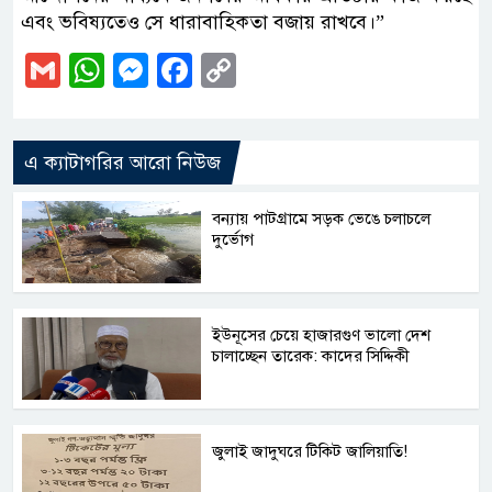
এবং ভবিষ্যতেও সে ধারাবাহিকতা বজায় রাখবে।”
Gmail
WhatsApp
Messenger
Facebook
Copy
Link
এ ক্যাটাগরির আরো নিউজ
বন্যায় পাটগ্রামে সড়ক ভেঙে চলাচলে
দুর্ভোগ
ইউনূসের চেয়ে হাজারগুণ ভালো দেশ
চালাচ্ছেন তারেক: কাদের সিদ্দিকী
জুলাই জাদুঘরে টিকিট জালিয়াতি!