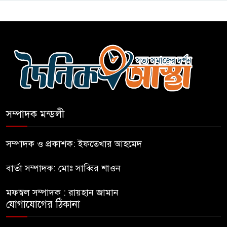
কারো সাক্ষাৎ না পেয়ে সচিবালয়
ছাড়লেন ১১ দলের নেতারা
এআই বক্তব্য দিয়েছে শেখ হাসিনা
সম্পাদক মন্ডলী
সচিবালয় অভিমুখে ১১ দলীয়
ঐক্যের পদযাত্রা আটকে দিলো
সম্পাদক ও প্রকাশক: ইফতেখার আহমেদ
পুলিশ
বার্তা সম্পাদক: মোঃ সাব্বির শাওন
হাসিনাকে সংবাদমাধ্যমে কথা বলার
মফস্বল সম্পাদক : রায়হান জামান
সুযোগ দেওয়ায় ঢাকার ক্ষোভ
যোগাযোগের ঠিকানা
জুলাই গণঅভ্যুত্থান দিবসের