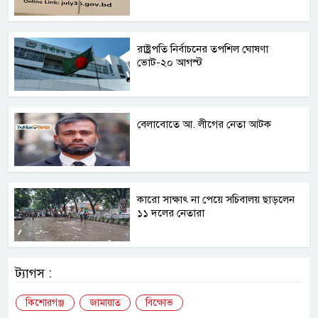
রাষ্ট্রপতি নির্বাচনের তপশিল ঘোষণা
ভোট-২০ আগস্ট
বেলাবোতে আ. লীগের নেতা আটক
কারো সাক্ষাৎ না পেয়ে সচিবালয় ছাড়লেন
১১ দলের নেতারা
ট্যাগস :
কিশোরগঞ্জ
জামায়াত
বিক্ষোভ