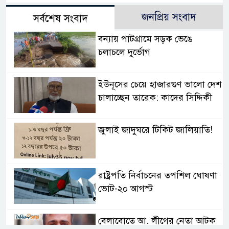
জনপ্রিয় সংবাদ
সর্বশেষ সংবাদ
বন্যায় পাটগ্রামে সড়ক ভেঙে
চলাচলে দুর্ভোগ
ইউনূসের চেয়ে হাজারগুণ ভালো দেশ
চালাচ্ছেন তারেক: কাদের সিদ্দিকী
জুলাই জাদুঘরে টিকিট জালিয়াতি!
রাষ্ট্রপতি নির্বাচনের তপশিল ঘোষণা
ভোট-২০ আগস্ট
বেলাবোতে আ. লীগের নেতা আটক