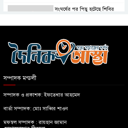
সংঘর্ষের পর পিছু হটেছে শিবির
কথা দিয়েও আসেনি শিবির; অবস্থানে
আছে ছাত্রদল
হযরত শাহজালাল বিমানবন্দরে
বলাকা লাউঞ্জে আগুন
সম্পাদক মন্ডলী
নীলফামারীতে ৫ দিনেও ফিরেনি
কিশোর
সম্পাদক ও প্রকাশক: ইফতেখার আহমেদ
বার্তা সম্পাদক: মোঃ সাব্বির শাওন
ভারত থেকে আসছে ২ দশমিক ৩
মেট্রিক টন টিয়ার শেল
মফস্বল সম্পাদক : রায়হান জামান