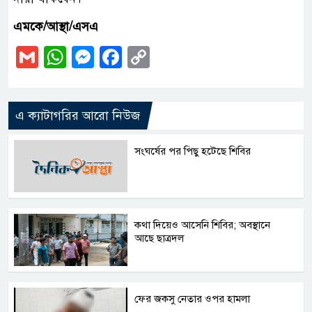
এমকে/আস্থা/এসএ
Gmail
WhatsApp
Messenger
Facebook
Copy
Link
এ ক্যাটাগরির আরো নিউজ
সংঘর্ষের পর পিছু হটেছে শিবির
কথা দিয়েও আসেনি শিবির; অবস্থানে
আছে ছাত্রদল
ফের জকসু নেতার ওপর হামলা