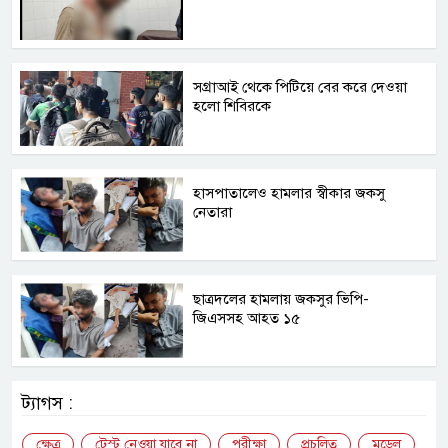
সগ্রাআই থেকে পিটিয়ে বের করে দেওয়া
হলো শিবিরকে
হাসপাতালেও হামলার স্বীকার জকসু
নেতারা
ছাত্রদলের হামলায় জকসুর ভিপি-
জিএসসহ আহত ১৫
ট্যাগস :
ক্ষেত্র
টেস্ট নেওয়া যাবে না
পরীক্ষা
প্রচলিত
মডেল