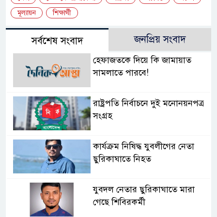
মূল্যায়ন
শিক্ষার্থী
জনপ্রিয় সংবাদ
সর্বশেষ সংবাদ
হেফাজতকে দিয়ে কি জামায়াত
সামলাতে পারবে!
রাষ্ট্রপতি নির্বাচনে দুই মনোনয়নপত্র
সংগ্রহ
কার্যক্রম নিষিদ্ধ যুবলীগের নেতা
ছুরিকাঘাতে নিহত
যুবদল নেতার ছুরিকাঘাতে মারা
গেছে শিবিরকর্মী