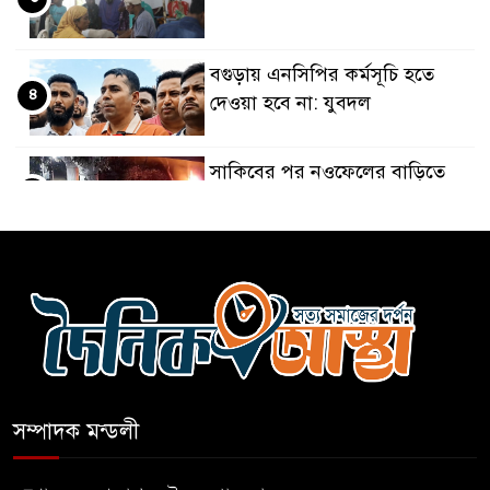
বগুড়ায় এনসিপির কর্মসূচি হতে
৪
দেওয়া হবে না: যুবদল
সাকিবের পর নওফেলের বাড়িতে
৫
আগুন
বগুড়ায় বাসচাপায় নিহত-৭,
৬
আহত-১০
বন্যায় পাটগ্রামে সড়ক ভেঙে
৭
চলাচলে দুর্ভোগ
সম্পাদক মন্ডলী
ইউনূসের চেয়ে হাজারগুণ ভালো
৮