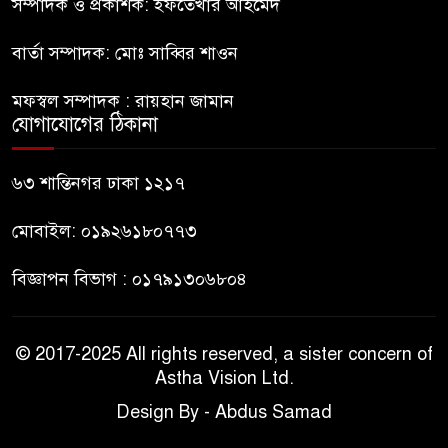
দেশ চালাচ্ছেন তারেক: কাদের
সম্পাদক ও প্রকাশক: ইফতেখার আহমেদ
সিদ্দিকী
বার্তা সম্পাদক: মোঃ সাব্বির শাওন
জুলাই জাদুঘরে টিকিট জালিয়াতি!
৯
মফস্বল সম্পাদক : রায়হান জামান
যোগাযোগের ঠিকানা
রাষ্ট্রপতি নির্বাচনের তপশিল ঘোষণা
৬৩ শান্তিনগর ঢাকা ১২১৭
১০
ভোট-২০ আগস্ট
মোবাইল: ০১৯২৬১৮০৭৭৩
বিজ্ঞাপন বিভাগ : ০১৭৯১৩০৬৮০৪
© 2017-2025 All rights reserved, a sister concern of
Astha Vision Ltd.
Design By - Abdus Samad