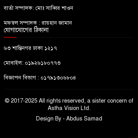
সিদ্দিকী
বার্তা সম্পাদক: মোঃ সাব্বির শাওন
জুলাই জাদুঘরে টিকিট জালিয়াতি!
৯
মফস্বল সম্পাদক : রায়হান জামান
যোগাযোগের ঠিকানা
রাষ্ট্রপতি নির্বাচনের তপশিল ঘোষণা
৬৩ শান্তিনগর ঢাকা ১২১৭
১০
ভোট-২০ আগস্ট
মোবাইল: ০১৯২৬১৮০৭৭৩
বিজ্ঞাপন বিভাগ : ০১৭৯১৩০৬৮০৪
© 2017-2025 All rights reserved, a sister concern of
Astha Vision Ltd.
Design By - Abdus Samad