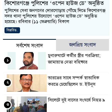
কিশোরগঞ্জে পুলিশের ‘ওপেন হাউজ ডে’ অনুষ্ঠিত
পুলিশের সেবা জনগণের দোরগোড়ায় পৌঁছে দিতে কিশোরগঞ্জ
সদর থানা পুলিশের উদ্যোগে ‘ওপেন হাউজ ডে’ অনুষ্ঠিত
হয়েছে। রবিবার (১১ ফেব্রুয়ারি) বিকাল
বিস্তারিত..
জনপ্রিয় সংবাদ
সর্বশেষ সংবাদ
চুনারুঘাটে কর্মীর স্ত্রীর পরক্রিয়া;
১
জামায়াত নেতা বহিষ্কার
ভারতের সাথে সম্পর্ক স্বাভাবিক
২
করতে চেয়েছিলেন ড. ইউনূস
সিলেটে দুই বাসের সংঘর্ষে নিহত ৯
৩