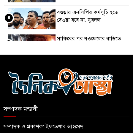
বগুড়ায় এনসিপির কর্মসূচি হতে
৪
দেওয়া হবে না: যুবদল
সাকিবের পর নওফেলের বাড়িতে
৫
আগুন
বগুড়ায় বাসচাপায় নিহত-৭,
৬
আহত-১০
বন্যায় পাটগ্রামে সড়ক ভেঙে
৭
চলাচলে দুর্ভোগ
সম্পাদক মন্ডলী
ইউনূসের চেয়ে হাজারগুণ ভালো
৮
দেশ চালাচ্ছেন তারেক: কাদের
সম্পাদক ও প্রকাশক: ইফতেখার আহমেদ