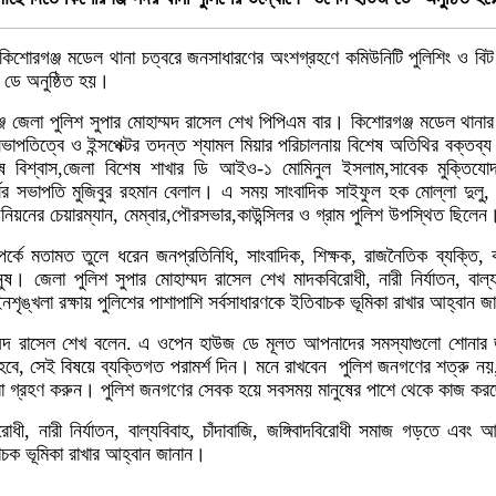
 কিশোরগঞ্জ মডেল থানা চত্বরে জনসাধারণের অংশগ্রহণে কমিউনিটি পুলিশিং ও বিট প
 ডে অনুষ্ঠিত হয়।
জ জেলা পুলিশ সুপার মোহাম্মদ রাসেল শেখ পিপিএম বার। কিশোরগঞ্জ মডেল থানার
ভাপতিত্বে ও ইন্সপেক্টর তদন্ত শ্যামল মিয়ার পরিচালনায় বিশেষ অতিথির বক্তব্য
ষ বিশ্বাস,জেলা বিশেষ শাখার ডি আইও-১ মোমিনুল ইসলাম,সাবেক মুক্তিযোদ্ধ
র্সের সভাপতি মুজিবুর রহমান বেলাল। এ সময় সাংবাদিক সাইফুল হক মোল্লা দুলু,
য়নের চেয়ারম্যান, মেম্বার,পৌরসভার,কাউন্সিলর ও গ্রাম পুলিশ উপস্থিত ছিলেন
্কে মতামত তুলে ধরেন জনপ্রতিনিধি, সাংবাদিক, শিক্ষক, রাজনৈতিক ব্যক্তি, ক
ানুষ। জেলা পুলিশ সুপার মোহাম্মদ রাসেল শেখ মাদকবিরোধী, নারী নির্যাতন, বাল্যব
ৃঙ্খলা রক্ষায় পুলিশের পাশাপাশি সর্বসাধারণকে ইতিবাচক ভূমিকা রাখার আহ্বান 
াম্মদ রাসেল শেখ বলেন. এ ওপেন হাউজ ডে মূলত আপনাদের সমস্যাগুলো শোনার 
বে, সেই বিষয়ে ব্যক্তিগত পরামর্শ দিন। মনে রাখবেন পুলিশ জনগণের শত্রু নয়,
বা গ্রহণ করুন। পুলিশ জনগণের সেবক হয়ে সবসময় মানুষের পাশে থেকে কাজ ক
 নারী নির্যাতন, বাল্যবিবাহ, চাঁদাবাজি, জঙ্গিবাদবিরোধী সমাজ গড়তে এবং আই
বাচক ভূমিকা রাখার আহ্বান জানান।