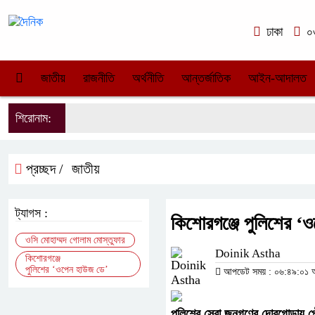
ঢাকা
০৩
জাতীয়
রাজনীতি
অর্থনীতি
আন্তর্জাতিক
আইন-আদালত
শিরোনাম:
প্রচ্ছদ /
জাতীয়
ট্যাগস :
কিশোরগঞ্জে পুলিশের ‘ও
ওসি মোহাম্মদ গোলাম মোস্তুফার
Doinik Astha
কিশোরগঞ্জে
পুলিশের ‘ওপেন হাউজ ডে’
আপডেট সময় : ০৬:৪৯:০১ অপর
পুলিশের সেবা জনগণের দোরগোড়ায় পৌ