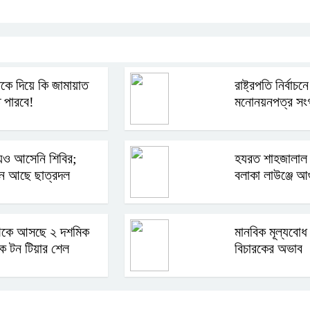
ে দিয়ে কি জামায়াত
রাষ্ট্রপতি নির্বাচন
 পারবে!
মনোনয়নপত্র সংগ
েও আসেনি শিবির;
হযরত শাহজালাল ব
নে আছে ছাত্রদল
বলাকা লাউঞ্জে আ
েকে আসছে ২ দশমিক
মানবিক মূল্যবোধ 
িক টন টিয়ার শেল
বিচারকের অভাব