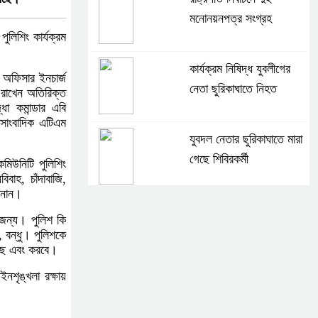
মনোনয়নপত্র সংগ্রহ
ুলিশিং কার্যক্রম
কার্যক্রম নিষিদ্ধ যুবলীগের
 অফিসার ইনচার্জ
নেতা ছুরিকাঘাতে নিহত
 রাখেন অতিরিক্ত
া কমান্ডার এবি
 সাংবাদিক এটিএম
।
যুবদল নেতার ছুরিকাঘাতে মারা
গেছে শিবিরকর্মী
মিউনিটি পুলিশিং
িবাহ, চাঁদাবাজি,
জানান।
সংঘর্ষের পর পিছু হটেছে শিবির
জন্য। পুলিশ কি
 বন্ধু। পুলিশকে
রছে এবং করবে।
নশৃঙ্খলা রক্ষায়
কথা দিয়েও আসেনি শিবির;
অবস্থানে আছে ছাত্রদল