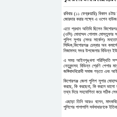
রবিবার (১১ ফেব্রুয়ারি) বিকাল ৪টায়
জোরদার করার লক্ষ্যে এ ওপেন হাউজ
এতে প্রধান অতিথি ছিলেন কিশোরগঞ্
(ওসি) মোহাম্মদ গোলাম মোস্তুফার স
পুলিশ সুপার (সদর সার্কেল) মনতো
সিদ্দিক,কিশোরগঞ্জ চেম্বার অব কমা
নিজামসহ সদর উপজেলার বিভিন্ন ইউনি
এ সময় আইনশৃঙ্খলা পরিস্থিতি সম্পর
নেতৃবৃন্দসহ বিভিন্ন শ্রেণি পেশার ম
জঙ্গিবাদবিরোধী সমাজ গড়তে এবং আইনশ
কিশোরগঞ্জ জেলা পুলিশ সুপার মোহ
করছে, কি করছেনা, কি করলে ভালো হ
তথ্য দিয়ে সহযোগিতা করে সঠিক সে
এছাড়া তিনি আরও বলেন, মাদকবিরোধী,
পুলিশের পাশাপাশি সর্বসাধারণকে ইতি