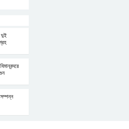
হযরত শাহজালাল বিমানবন্দরে
বলাকা লাউঞ্জে আগুন
ে দুই
নীলফামারীতে ৫ দিনেও ফিরেনি
্রহ
কিশোর
িমানবন্দরে
ভারত থেকে আসছে ২ দশমিক
গুন
৩ মেট্রিক টন টিয়ার শেল
সম্পন্ন
মানবিক মূল্যবোধ সম্পন্ন
বিচারকের অভাব