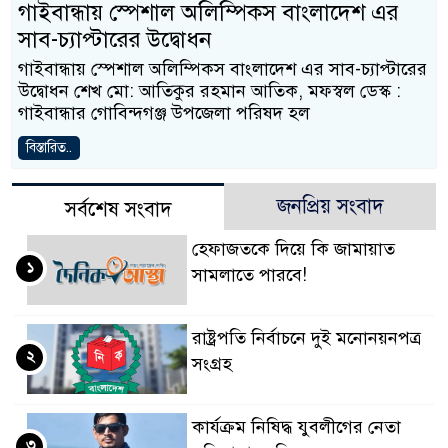
গাইবান্ধায় স্পেশাল অলিম্পিকস বাংলাদেশ এর
সাব-চ্যাপ্টারের উদ্বোধন
গাইবান্ধায় স্পেশাল অলিম্পিকস বাংলাদেশ এর সাব-চ্যাপ্টারের
উদ্বোধন শেখ মো: আতিকুর রহমান আতিক, মফস্বল ডেস্ক :
গাইবান্ধার গোবিন্দগঞ্জ উপজেলা পরিষদ হল
বিস্তারিত..
জনপ্রিয় সংবাদ
সর্বশেষ সংবাদ
হেফাজতকে দিয়ে কি জামায়াত
১
সামলাতে পারবে!
রাষ্ট্রপতি নির্বাচনে দুই মনোনয়নপত্র
২
সংগ্রহ
কার্যক্রম নিষিদ্ধ যুবলীগের নেতা
৩