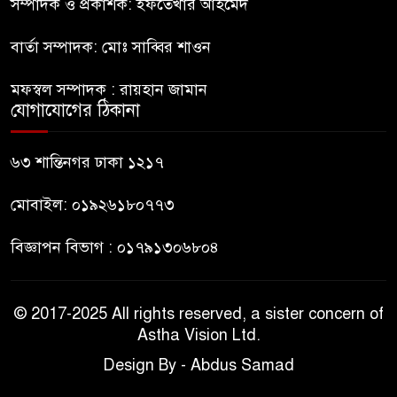
কিশোর
সম্পাদক ও প্রকাশক: ইফতেখার আহমেদ
বার্তা সম্পাদক: মোঃ সাব্বির শাওন
ভারত থেকে আসছে ২ দশমিক ৩
৯
মেট্রিক টন টিয়ার শেল
মফস্বল সম্পাদক : রায়হান জামান
যোগাযোগের ঠিকানা
মানবিক মূল্যবোধ সম্পন্ন বিচারকের
১০
অভাব
৬৩ শান্তিনগর ঢাকা ১২১৭
মোবাইল: ০১৯২৬১৮০৭৭৩
বিজ্ঞাপন বিভাগ : ০১৭৯১৩০৬৮০৪
© 2017-2025 All rights reserved, a sister concern of
Astha Vision Ltd.
Design By - Abdus Samad