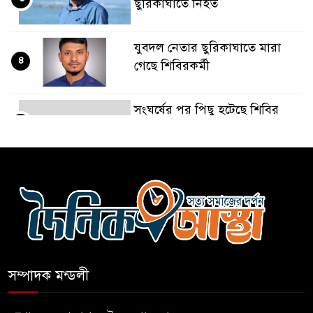
ছুরিকাঘাতে নিহত
যুবদল নেতার ছুরিকাঘাতে মারা
৪
গেছে শিবিরকর্মী
সংঘর্ষের পর পিছু হটেছে শিবির
৫
কথা দিয়েও আসেনি শিবির;
৬
অবস্থানে আছে ছাত্রদল
হযরত শাহজালাল বিমানবন্দরে
৭
বলাকা লাউঞ্জে আগুন
সম্পাদক মন্ডলী
নীলফামারীতে ৫ দিনেও ফিরেনি
৮