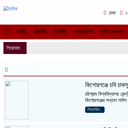
ঢাকা
০৫
জাতীয়
রাজনীতি
অর্থনীতি
আন্তর্জাতিক
আইন-আদালত
শিরোনাম:
কিশোরগঞ্জে চবি চাকসু
চট্টগ্রাম বিশ্ববিদ্যালয় কে
কিশোরগঞ্জের সন্তান সাঈদ 
বিস্তারিত..