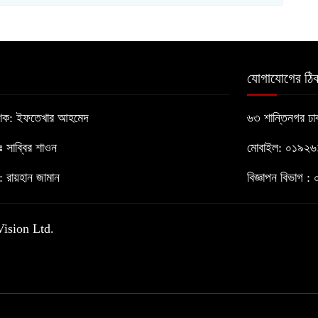
যোগাযোগের ঠিক
াশক: ইফতেখার আহমেদ
৬৩ শান্তিনগর ঢ
োঃ সাব্বির শাওন
মোবাইল: ০১৯২
 রায়হান জামান
বিজ্ঞাপন বিভাগ
Vision Ltd.