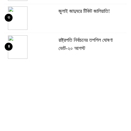
জুলাই জাদুঘরে টিকিট জালিয়াতি!
৩
রাষ্ট্রপতি নির্বাচনের তপশিল ঘোষণা
৪
ভোট-২০ আগস্ট
বেলাবোতে আ. লীগের নেতা আটক
৫
কারো সাক্ষাৎ না পেয়ে সচিবালয় ছাড়লেন
৬
১১ দলের নেতারা
এআই বক্তব্য দিয়েছে শেখ হাসিনা