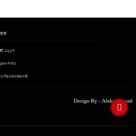
৭
সচিবালয় অভিমুখে ১১ দলীয় ঐক্যের
৮
ানা
পদযাত্রা আটকে দিলো পুলিশ
াকা ১২১৭
হাসিনাকে সংবাদমাধ্যমে কথা বলার সুযোগ
৯
৬১৮০৭৭৩
দেওয়ায় ঢাকার ক্ষোভ
 : ০১৭৯১৩০৬৮০৪
জুলাই গণঅভ্যুত্থান দিবসের অনুষ্ঠানস্থল
১০
থেকে বের করে সাংবাদিক পেটালো বিএনপি-
Design By - Abdus Samad
ছাত্রদল