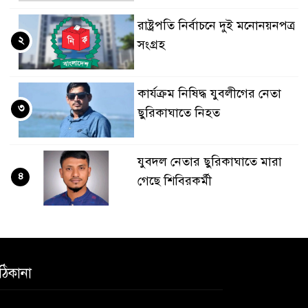
রাষ্ট্রপতি নির্বাচনে দুই মনোনয়নপত্র
২
সংগ্রহ
কার্যক্রম নিষিদ্ধ যুবলীগের নেতা
৩
ছুরিকাঘাতে নিহত
যুবদল নেতার ছুরিকাঘাতে মারা
৪
গেছে শিবিরকর্মী
সংঘর্ষের পর পিছু হটেছে শিবির
৫
ঠিকানা
কথা দিয়েও আসেনি শিবির;