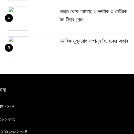
ভারত থেকে আসছে ২ দশমিক ৩ মেট্রিক
৩
টন টিয়ার শেল
মানবিক মূল্যবোধ সম্পন্ন বিচারকের অভাব
৪
বহিষ্কৃত জামাত নেতার কর্মীরা যোগ দিলেন
৫
বিএনপিতে
ানা
গুলশানে আ.লীগের ৬ কর্মী আটক
াকা ১২১৭
৬
৬১৮০৭৭৩
বোমা হামলার আশঙ্কায় সারাদেশে পুলিশের
 : ০১৭৯১৩০৬৮০৪