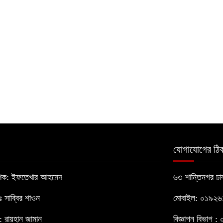
যোগাযোগের ঠিক
াশক: ইফতেখার আহমেদ
৬৩ শান্তিনগর ঢ
োঃ সাব্বির শাওন
মোবাইল: ০১৯২
 রায়হান জামান
বিজ্ঞাপন বিভাগ