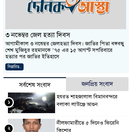
৩ নভেম্বর জেল হত্যা দিবস
আগামীকাল ৩ নভেম্বর জেলহত্যা দিবস। জাতির পিতা বঙ্গবন্ধু
শেখ মুজিবুর রহমানকে ’৭৫ এর ১৫ আগস্ট সপরিবারে
হত্যার পর জাতির ইতিহাসে
বিস্তারিত..
জনপ্রিয় সংবাদ
সর্বশেষ সংবাদ
হযরত শাহজালাল বিমানবন্দরে
১
বলাকা লাউঞ্জে আগুন
নীলফামারীতে ৫ দিনেও ফিরেনি
২
কিশোর