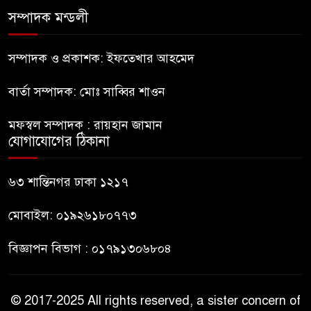
সম্পাদক মন্ডলী
রাষ্ট্রপতি হওয়ার প্রস্তাব পাননি ড.
৮
ইউনূস
সম্পাদক ও প্রকাশক: ইফতেখার আহমেদ
বার্তা সম্পাদক: মোঃ সাব্বির শাওন
নাটোরে পর্যটনমন্ত্রীকে হত্যার চেষ্টা;
৯
পিস্তলসহ যুবক আটক
মফস্বল সম্পাদক : রায়হান জামান
যোগাযোগের ঠিকানা
তুহিন হত্যার এক বছর: দ্রুত
১০
বিচারের দাবিতে মানববন্ধন
৬৩ শান্তিনগর ঢাকা ১২১৭
মোবাইল: ০১৯২৬১৮০৭৭৩
বিজ্ঞাপন বিভাগ : ০১৭৯১৩০৬৮০৪
© 2017-2025 All rights reserved, a sister concern of