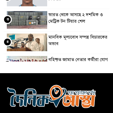
ভারত থেকে আসছে ২ দশমিক ৩
৩
মেট্রিক টন টিয়ার শেল
মানবিক মূল্যবোধ সম্পন্ন বিচারকের
৪
অভাব
বহিষ্কৃত জামাত নেতার কর্মীরা যোগ
৫
দিলেন বিএনপিতে
গুলশানে আ.লীগের ৬ কর্মী আটক
৬
বোমা হামলার আশঙ্কায় সারাদেশে
৭
পুলিশের হাই অ্যালার্ট জারি