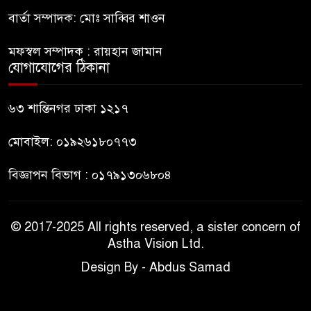
পুলিশ
বার্তা সম্পাদক: মোঃ সাব্বির শাওন
হাসিনাকে সংবাদমাধ্যমে কথা বলার
মফস্বল সম্পাদক : রায়হান জামান
৯
সুযোগ দেওয়ায় ঢাকার ক্ষোভ
যোগাযোগের ঠিকানা
জুলাই গণঅভ্যুত্থান দিবসের
৬৩ শান্তিনগর ঢাকা ১২১৭
১০
অনুষ্ঠানস্থল থেকে বের করে
সাংবাদিক পেটালো বিএনপি-
মোবাইল: ০১৯২৬১৮০৭৭৩
ছাত্রদল
বিজ্ঞাপন বিভাগ : ০১৭৯১৩০৬৮০৪
© 2017-2025 All rights reserved, a sister concern of
Astha Vision Ltd.
Design By - Abdus Samad