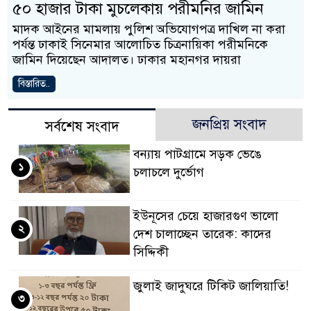
৫০ হাজার টাকা মুচলেকায় পরীমনির জামিন
মাদক আইনের মামলায় পুলিশ অভিযোগপত্র দাখিল না করা
পর্যন্ত ঢাকাই সিনেমার আলোচিত চিত্রনায়িকা পরীমনিকে
জামিন দিয়েছেন আদালত। ঢাকার মহানগর দায়রা
বিস্তারিত..
জনপ্রিয় সংবাদ
সর্বশেষ সংবাদ
বন্যায় পাটগ্রামে সড়ক ভেঙে
১
চলাচলে দুর্ভোগ
ইউনূসের চেয়ে হাজারগুণ ভালো
২
দেশ চালাচ্ছেন তারেক: কাদের
সিদ্দিকী
জুলাই জাদুঘরে টিকিট জালিয়াতি!
৩