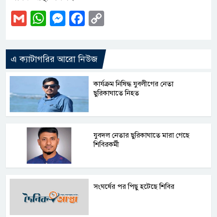
Gmail
WhatsApp
Messenger
Facebook
Copy
Link
এ ক্যাটাগরির আরো নিউজ
কার্যক্রম নিষিদ্ধ যুবলীগের নেতা
ছুরিকাঘাতে নিহত
যুবদল নেতার ছুরিকাঘাতে মারা গেছে
শিবিরকর্মী
সংঘর্ষের পর পিছু হটেছে শিবির