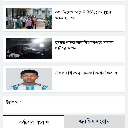
কথা দিয়েও আসেনি শিবির; অবস্থানে
আছে ছাত্রদল
হযরত শাহজালাল বিমানবন্দরে বলাকা
লাউঞ্জে আগুন
নীলফামারীতে ৫ দিনেও ফিরেনি কিশোর
ট্যাগস :
জনপ্রিয় সংবাদ
সর্বশেষ সংবাদ