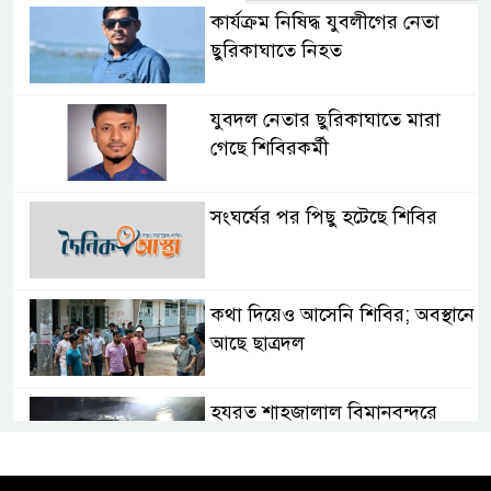
কার্যক্রম নিষিদ্ধ যুবলীগের নেতা
ছুরিকাঘাতে নিহত
যুবদল নেতার ছুরিকাঘাতে মারা
গেছে শিবিরকর্মী
সংঘর্ষের পর পিছু হটেছে শিবির
কথা দিয়েও আসেনি শিবির; অবস্থানে
আছে ছাত্রদল
হযরত শাহজালাল বিমানবন্দরে
বলাকা লাউঞ্জে আগুন