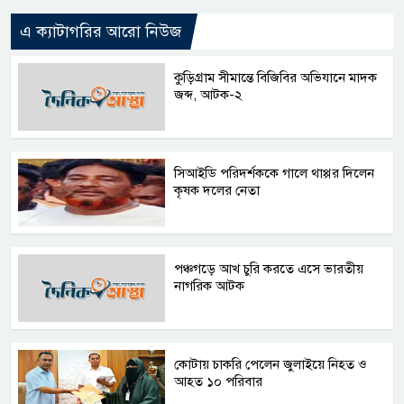
এ ক্যাটাগরির আরো নিউজ
কুড়িগ্রাম সীমান্তে বিজিবির অভিযানে মাদক
জব্দ, আটক-২
সিআইডি পরিদর্শককে গালে থাপ্পর দিলেন
কৃষক দলের নেতা
পঞ্চগড়ে আখ চুরি করতে এসে ভারতীয়
নাগরিক আটক
কোটায় চাকরি পেলেন জুলাইয়ে নিহত ও
আহত ১০ পরিবার