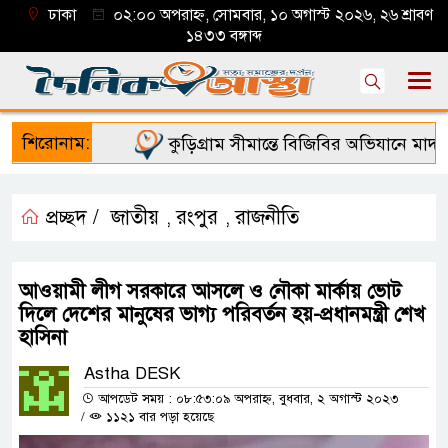
ঢাকা
০২:০০ অপরাহ্ন, সোমবার, ১০ অগাস্ট ২০২৬, ২৬ শ্রাবণ
১৪৩৩ বঙ্গাব্দ
শিরোনাম:
কুড়িগ্রাম সীমান্তে বিজিবির অভিযানে মাদক জ
প্রচ্ছদ /
জাতীয়
রংপুর
রাজনীতি
,
,
আওয়ামী লীগ সরকারে আসলে ও নৌকা মার্কায় ভোট
দিলে দেশের মানুষের ভাগ্য পরিবর্তন হয়-প্রধানমন্ত্রী শেখ
হাসিনা
Astha DESK
আপডেট সময় : ০৮:৫৩:০৯ অপরাহ্ন, বুধবার, ২ অগাস্ট ২০২৩
/
১১২১ বার পড়া হয়েছে