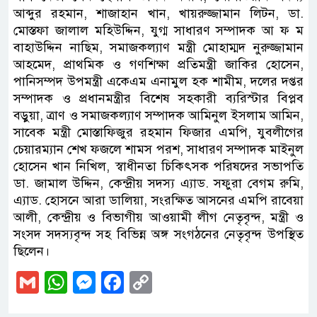
আব্দুর রহমান, শাজাহান খান, খায়রুজ্জামান লিটন, ডা.
মোস্তফা জালাল মহিউদ্দিন, যুগ্ম সাধারণ সম্পাদক আ ফ ম
বাহাউদ্দিন নাছিম, সমাজকল্যাণ মন্ত্রী মোহাম্মদ নুরুজ্জামান
আহমেদ, প্রাথমিক ও গণশিক্ষা প্রতিমন্ত্রী জাকির হোসেন,
পানিসম্পদ উপমন্ত্রী একেএম এনামুল হক শামীম, দলের দপ্তর
সম্পাদক ও প্রধানমন্ত্রীর বিশেষ সহকারী ব্যরিস্টার বিপ্লব
বড়ুয়া, ত্রাণ ও সমাজকল্যাণ সম্পাদক আমিনুল ইসলাম আমিন,
সাবেক মন্ত্রী মোস্তাফিজুর রহমান ফিজার এমপি, যুবলীগের
চেয়ারম্যান শেখ ফজলে শামস পরশ, সাধারণ সম্পাদক মাইনুল
হোসেন খান নিখিল, স্বাধীনতা চিকিৎসক পরিষদের সভাপতি
ডা. জামাল উদ্দিন, কেন্দ্রীয় সদস্য এ্যাড. সফুরা বেগম রুমি,
এ্যাড. হোসনে আরা ডালিয়া, সংরক্ষিত আসনের এমপি রাবেয়া
আলী, কেন্দ্রীয় ও বিভাগীয় আওয়ামী লীগ নেতৃবৃন্দ, মন্ত্রী ও
সংসদ সদস্যবৃন্দ সহ বিভিন্ন অঙ্গ সংগঠনের নেতৃবৃন্দ উপস্থিত
ছিলেন।
Gmail
WhatsApp
Messenger
Facebook
Copy
Link