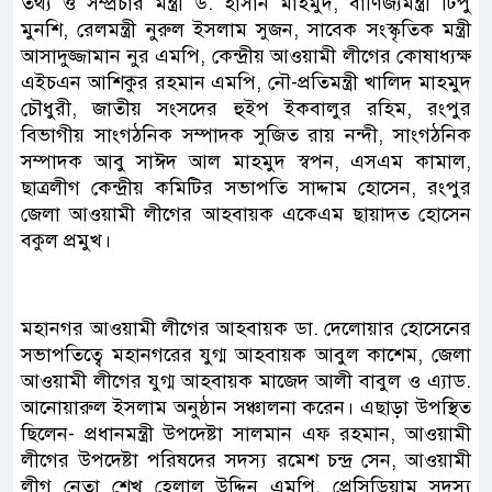
তথ্য ও সম্প্রচার মন্ত্রী ড. হাসান মাহমুদ, বাণিজ্যমন্ত্রী টিপু
মুনশি, রেলমন্ত্রী নুরুল ইসলাম সুজন, সাবেক সংস্কৃতিক মন্ত্রী
আসাদুজ্জামান নুর এমপি, কেন্দ্রীয় আওয়ামী লীগের কোষাধ্যক্ষ
এইচএন আশিকুর রহমান এমপি, নৌ-প্রতিমন্ত্রী খালিদ মাহমুদ
চৌধুরী, জাতীয় সংসদের হুইপ ইকবালুর রহিম, রংপুর
বিভাগীয় সাংগঠনিক সম্পাদক সুজিত রায় নন্দী, সাংগঠনিক
সম্পাদক আবু সাঈদ আল মাহমুদ স্বপন, এসএম কামাল,
ছাত্রলীগ কেন্দ্রীয় কমিটির সভাপতি সাদ্দাম হোসেন, রংপুর
জেলা আওয়ামী লীগের আহবায়ক একেএম ছায়াদত হোসেন
বকুল প্রমুখ।
মহানগর আওয়ামী লীগের আহবায়ক ডা. দেলোয়ার হোসেনের
সভাপতিত্বে মহানগরের যুগ্ম আহবায়ক আবুল কাশেম, জেলা
আওয়ামী লীগের যুগ্ম আহবায়ক মাজেদ আলী বাবুল ও এ্যাড.
আনোয়ারুল ইসলাম অনুষ্ঠান সঞ্চালনা করেন। এছাড়া উপস্থিত
ছিলেন- প্রধানমন্ত্রী উপদেষ্টা সালমান এফ রহমান, আওয়ামী
লীগের উপদেষ্টা পরিষদের সদস্য রমেশ চন্দ্র সেন, আওয়ামী
লীগ নেতা শেখ হেলাল উদ্দিন এমপি, প্রেসিডিয়াম সদস্য