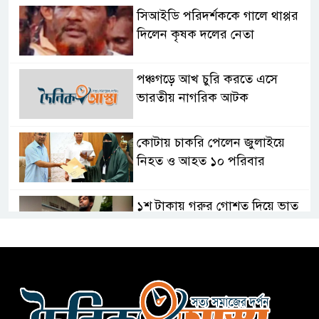
সিআইডি পরিদর্শককে গালে থাপ্পর
দিলেন কৃষক দলের নেতা
পঞ্চগড়ে আখ চুরি করতে এসে
ভারতীয় নাগরিক আটক
কোটায় চাকরি পেলেন জুলাইয়ে
নিহত ও আহত ১০ পরিবার
১শ টাকায় গরুর গোশত দিয়ে ভাত
বিক্রি করা মিজান আটক
হেফাজতকে সঙ্গে নিয়ে দেশ এগিয়ে
নেব: প্রধানমন্ত্রী