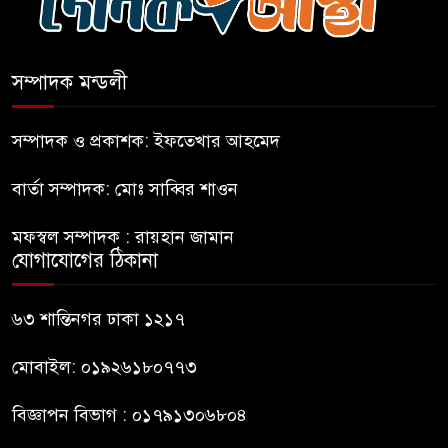
পঞ্চগড়ে আখ চুরি করতে এসে
ভারতীয় নাগরিক আটক
সম্পাদক মন্ডলী
নাটোরে সাবেক প্রতিমন্ত্রী আব্দুল
কুদ্দুসের বাড়িতে হামলা-ভাঙচুর
সম্পাদক ও প্রকাশক: ইফতেখার আহমেদ
বার্তা সম্পাদক: মোঃ সাব্বির শাওন
দীর্ঘ প্রতীক্ষা ও জল্পনা কল্পনার পর
আইডিয়াল স্কুল এন্ড কলেজ কমিটি
মফস্বল সম্পাদক : রায়হান জামান
গঠন
যোগাযোগের ঠিকানা
ফুলবাড়িয়া জামায়াতের আমীরসহ
৬৩ শান্তিনগর ঢাকা ১২১৭
কারাগারে-৩
মোবাইল: ০১৯২৬১৮০৭৭৩
বিজ্ঞাপন বিভাগ : ০১৭৯১৩০৬৮০৪