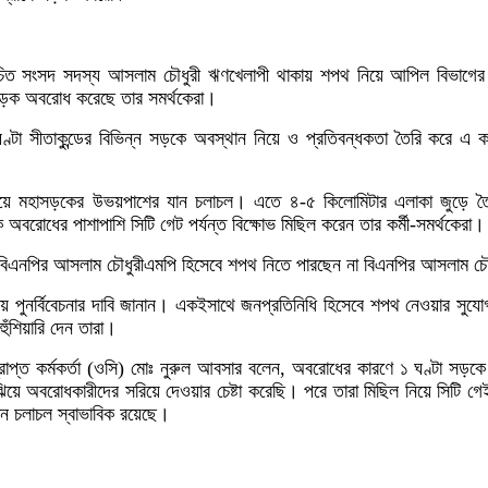
ির্বাচিত সংসদ সদস্য আসলাম চৌধুরী ঋণখেলাপী থাকায় শপথ নিয়ে আপিল বিভাগের 
 সড়ক অবরোধ করেছে তার সমর্থকেরা।
্টা সীতাকুন্ডের বিভিন্ন সড়কে অবস্থান নিয়ে ও প্রতিবন্ধকতা তৈরি করে এ কর
ে মহাসড়কের উভয়পাশের যান চলাচল। এতে ৪-৫ কিলোমিটার এলাকা জুড়ে ত
োধের পাশাপাশি সিটি গেট পর্যন্ত বিক্ষোভ মিছিল করেন তার কর্মী-সমর্থকেরা।
 বিএনপির আসলাম চৌধুরীএমপি হিসেবে শপথ নিতে পারছেন না বিএনপির আসলাম চৌ
 পুনর্বিবেচনার দাবি জানান। একইসাথে জনপ্রতিনিধি হিসেবে শপথ নেওয়ার সুয
ঁশিয়ারি দেন তারা।
্রাপ্ত কর্মকর্তা (ওসি) মোঃ নুরুল আবসার বলেন, অবরোধের কারণে ১ ঘণ্টা সড়কে
িয়ে অবরোধকারীদের সরিয়ে দেওয়ার চেষ্টা করেছি। পরে তারা মিছিল নিয়ে সিটি গে
ন চলাচল স্বাভাবিক রয়েছে।