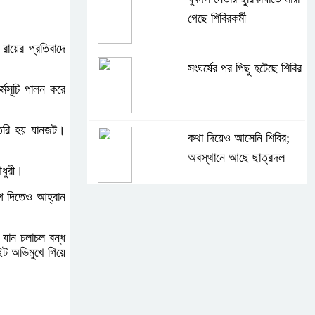
গেছে শিবিরকর্মী
রায়ের প্রতিবাদে
সংঘর্ষের পর পিছু হটেছে শিবির
্মসূচি পালন করে
ৈরি হয় যানজট।
কথা দিয়েও আসেনি শিবির;
অবস্থানে আছে ছাত্রদল
ধুরী।
োগ দিতেও আহ্বান
হযরত শাহজালাল বিমানবন্দরে
বলাকা লাউঞ্জে আগুন
 যান চলাচল বন্ধ
ইট অভিমুখে গিয়ে
নীলফামারীতে ৫ দিনেও ফিরেনি
কিশোর