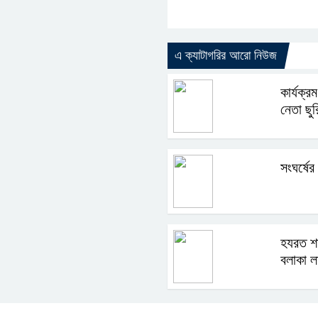
এ ক্যাটাগরির আরো নিউজ
কার্যক্র
নেতা ছু
সংঘর্ষের
হযরত শা
বলাকা ল