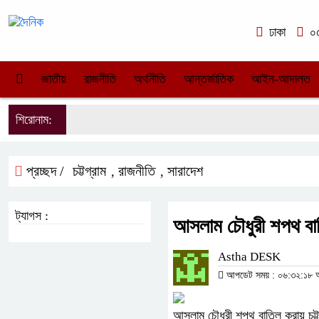
ঢাকা
০৫
জাতীয়
রাজনীতি
অর্থনীতি
আন্তর্জাতিক
আইন-আদালত
শিরোনাম:
প্রচ্ছদ /
চট্টগ্রাম
রাজনীতি
সারাদেশ
,
,
ট্যাগস :
আসলাম চৌধুরী শপথ বাত
Astha DESK
আপডেট সময় : ০৬:৩২:১৮ অপর
আসলাম চৌধুরী শপথ বাতিল করায় চট্