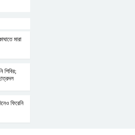
ভারত থেকে আসছে ২ দশমিক
৩ মেট্রিক টন টিয়ার শেল
কাঘাতে মারা
মানবিক মূল্যবোধ সম্পন্ন
বিচারকের অভাব
ি শিবির;
বহিষ্কৃত জামাত নেতার কর্মীরা
াত্রদল
যোগ দিলেন বিএনপিতে
িনেও ফিরেনি
গুলশানে আ.লীগের ৬ কর্মী
আটক