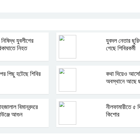
ম নিষিদ্ধ যুবলীগের
যুবদল নেতার ছুরি
রিকাঘাতে নিহত
গেছে শিবিরকর্মী
 পর পিছু হটেছে শিবির
কথা দিয়েও আসেন
অবস্থানে আছে ছ
হজালাল বিমানবন্দরে
নীলফামারীতে ৫ দ
াউঞ্জে আগুন
কিশোর