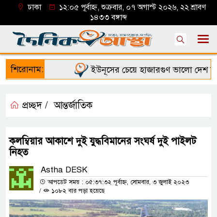
ঢাকা
১২:০৫ পূর্বাহ্ন, শুক্রবার, ০৭ অগাস্ট ২০২৬, ২২ শ্রাবণ
১৪৩৩ বঙ্গাব্দ
শিরোনাম:
ইউনূসের চেয়ে হাজারগুণ ভালো দেশ চালাচ্
প্রচ্ছদ /
আন্তর্জাতিক
কলম্বিয়ার আকাশে দুই যুদ্ধবিমানের সংঘর্ষ দুই পাইলট
নিহত
Astha DESK
আপডেট সময় : ০৫:৩৭:৩২ পূর্বাহ্ন, সোমবার, ৩ জুলাই ২০২৩
/
১০৮২ বার পড়া হয়েছে