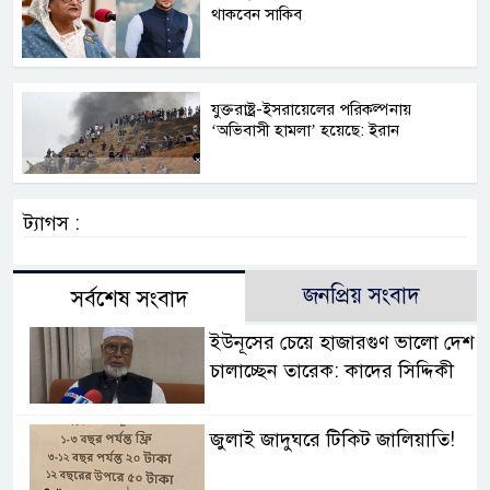
থাকবেন সাকিব
যুক্তরাষ্ট্র-ইসরায়েলের পরিকল্পনায়
‘অভিবাসী হামলা’ হয়েছে: ইরান
ট্যাগস :
জনপ্রিয় সংবাদ
সর্বশেষ সংবাদ
ইউনূসের চেয়ে হাজারগুণ ভালো দেশ
চালাচ্ছেন তারেক: কাদের সিদ্দিকী
জুলাই জাদুঘরে টিকিট জালিয়াতি!