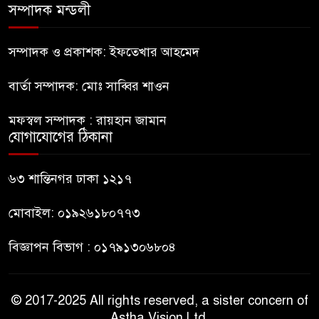
পুলিশ
সম্পাদক মন্ডলী
হাসিনাকে সংবাদমাধ্যমে কথা বলার
সম্পাদক ও প্রকাশক: ইফতেখার আহমেদ
সুযোগ দেওয়ায় ঢাকার ক্ষোভ
বার্তা সম্পাদক: মোঃ সাব্বির শাওন
জুলাই গণঅভ্যুত্থান দিবসের
মফস্বল সম্পাদক : রায়হান জামান
অনুষ্ঠানস্থল থেকে বের করে
যোগাযোগের ঠিকানা
সাংবাদিক পেটালো বিএনপি-ছাত্রদল
ফের জকসু নেতার ওপর হামলা
৬৩ শান্তিনগর ঢাকা ১২১৭
মোবাইল: ০১৯২৬১৮০৭৭৩
বিজ্ঞাপন বিভাগ : ০১৭৯১৩০৬৮০৪
© 2017-2025 All rights reserved, a sister concern of
Astha Vision Ltd.