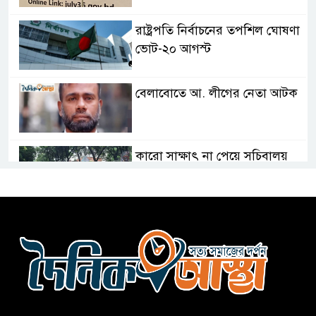
রাষ্ট্রপতি নির্বাচনের তপশিল ঘোষণা
ভোট-২০ আগস্ট
বেলাবোতে আ. লীগের নেতা আটক
কারো সাক্ষাৎ না পেয়ে সচিবালয়
ছাড়লেন ১১ দলের নেতারা
এআই বক্তব্য দিয়েছে শেখ হাসিনা
সচিবালয় অভিমুখে ১১ দলীয়
ঐক্যের পদযাত্রা আটকে দিলো