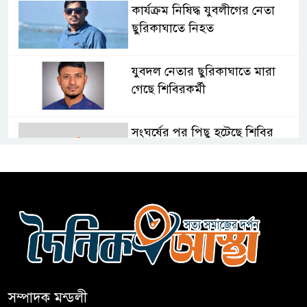
কার্যক্রম নিষিদ্ধ যুবলীগের নেতা
ছুরিকাঘাতে নিহত
যুবদল নেতার ছুরিকাঘাতে মারা
গেছে শিবিরকর্মী
সংঘর্ষের পর পিছু হটেছে শিবির
কথা দিয়েও আসেনি শিবির; অবস্থানে
আছে ছাত্রদল
হযরত শাহজালাল বিমানবন্দরে
বলাকা লাউঞ্জে আগুন
সম্পাদক মন্ডলী