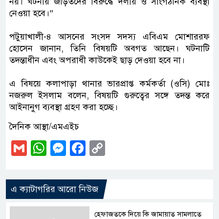
নয়। ঘটনায় জড়িতদের বিরুদ্ধে দলীয় ও সাংগঠনিক ব্যবস্থা
নেওয়া হবে।”
‎​পটুয়াখালী-৪ আসনের সংসদ সদস্য এবিএম মোশাররফ
হোসেন জানান, তিনি বিষয়টি অবগত আছেন। ঘটনাটি
তদন্তাধীন এবং অপরাধী কাউকেই ছাড় দেওয়া হবে না।
‎​এ বিষয়ে কলাপাড়া থানার ভারপ্রাপ্ত কর্মকর্তা (ওসি) মোঃ
নজরুল ইসলাম বলেন, বিষয়টি গুরুত্বের সঙ্গে তদন্ত করে
আইনানুগ ব্যবস্থা গ্রহণ করা হচ্ছে।
দৈনিক আস্থা/এমএইচ
Gmail
WhatsApp
Messenger
Facebook
Copy
Link
এ ক্যাটাগরির আরো নিউজ
হেফাজতকে দিয়ে কি জামায়াত সামলাতে