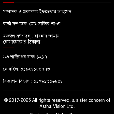
নীলফামারীতে ৫ দিনেও ফিরেনি
কিশোর
সম্পাদক ও প্রকাশক: ইফতেখার আহমেদ
বার্তা সম্পাদক: মোঃ সাব্বির শাওন
ভারত থেকে আসছে ২ দশমিক ৩
মেট্রিক টন টিয়ার শেল
মফস্বল সম্পাদক : রায়হান জামান
যোগাযোগের ঠিকানা
মানবিক মূল্যবোধ সম্পন্ন বিচারকের
অভাব
৬৩ শান্তিনগর ঢাকা ১২১৭
মোবাইল: ০১৯২৬১৮০৭৭৩
বিজ্ঞাপন বিভাগ : ০১৭৯১৩০৬৮০৪
© 2017-2025 All rights reserved, a sister concern of
Astha Vision Ltd.