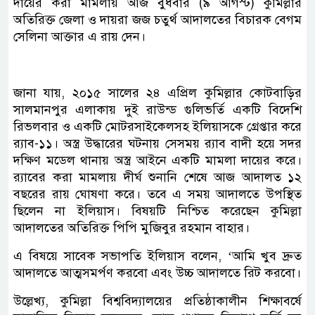
দায়ের করা মামলায় আজ বুধবার (৯ আগস্ট) কুমিল্লার
অতিরিক্ত জেলা ও দায়রা জজ চতুর্থ আদালতের বিচারক বেগম
সেলিনা আক্তার এ রায় দেন।
জানা যায়, ২০১৫ সালের ২৪ এপ্রিল কুমিল্লার কোটবাড়ির
সালমানপুর এলাকায় দুই রাউন্ড গুলিভর্তি একটি বিদেশি
রিভলবার ও একটি মোটরসাইকেলসহ ইলিয়াসকে গ্রেপ্তার করে
র‍্যাব-১১। অস্ত্র উদ্ধারের ঘটনায় সেসময় র‍্যাব বাদী হয়ে সদর
দক্ষিণ মডেল থানায় অস্ত্র আইনে একটি মামলা দায়ের করে।
র‍্যাবের করা মামলায় দীর্ঘ শুনানি শেষে আজ আদালত ১২
বছরের রায় ঘোষণা করে। তবে এ সময় আদালতে উপস্থিত
ছিলেন না ইলিয়াস। বিষয়টি নিশ্চিত করেছেন কুমিল্লা
আদালতের অতিরিক্ত পিপি মুজিবুর রহমান বাহার।
এ বিষয়ে সাবেক সভাপতি ইলিয়াস বলেন, ‘আমি খুব দ্রুত
আদালতে আত্মসমর্পণ করবো এবং উচ্চ আদালতে রিট করবো।
উল্লেখ্য, কুমিল্লা বিশ্ববিদ্যালয়ের প্রতিষ্ঠাকালীন শিক্ষাবর্ষে