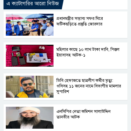
এ ক্যাটাগরির আরো নিউজ
প্রধানমন্ত্রীর সম্ভাব্য সফর ঘিরে
ফটিকছড়িতে প্রস্তুতি জোরদার
মহিলার কাছে ১০ লাখ টাকা দাবি, পিস্তল
ইয়াবাসহ আটক-১
ডিবি হেফাজতে ছাত্রলীগ কর্মীর মৃত্যু:
ওসিসহ ১১ জনের নামে বিভাগীয় মামলার
সুপারিশ
এনসিপির নেতা কমিশন সালাউদ্দিন
তানভীর আটক