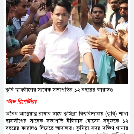
কুবি ছাত্রলীগের সাবেক সভাপতির ১২ বছরের কারাদণ্ড
স্টাফ রিপোর্টারঃ
অবৈধ আগ্নেয়াস্ত্র রাখার দায়ে কুমিল্লা বিশ্ববিদ্যালয় (কুবি) শাখা
ছাত্রলীগের সাবেক সভাপতি ইলিয়াস হোসেন সবুজকে ১২
বছরের কারাদণ্ড দিয়েছে আদালত। কুমিল্লা সদর দক্ষিণ থানায়