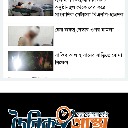
অনুষ্ঠানস্থল থেকে বের করে
সাংবাদিক পেটালো বিএনপি-ছাত্রদল
ফের জকসু নেতার ওপর হামলা
সাকিব আল হাসানের বাড়িতে বোমা
নিক্ষেপ
শেখ হাসিনার প্রশ্নে ঢাকা-দিল্লি
সম্পর্কে নতুন মেরুকরণ?
বিএনপির সক্রিয় অংশগ্রহণই জুলাই
গণঅভ্যুত্থানকে ত্বরান্বিত করেছিল