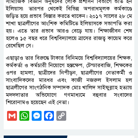
সামাজিক বিজ্ঞান অনুষদের লোক প্রশাসন বিভাগে ভর্তি হন
ইলিয়াস৷ তারপর থেকেই বিভিন্ন অপরাধমূলক কর্মকাণ্ডে
জড়িত হয়ে প্রভাব বিস্তার করতে থাকেন। ২০১৭ সালের ২৮ মে
শাখা ছাত্রলীগের আংশিক কমিটিতে ইলিয়াসকে সভাপতি করা
হয়। এতে তার প্রভাব আরও বেড়ে যায়। শিক্ষাজীবন শেষ
হলেও ১৫ বছর ধরে বিশ্ববিদ্যালয়ে ত্রাসের রাজত্ব কায়েম করে
রেখেছিল সে।
এছাড়াও তার বিরুদ্ধে টাকার বিনিময়ে বিশ্ববিদ্যালয়ের শিক্ষক,
কর্মকর্তা ও কর্মচারী নিয়োগে হস্তক্ষেপ, টেন্ডারবাজি, শিক্ষকের
ওপর হামলা, ছাত্রীদের নিপীড়ন, ছাত্রলীগের নেতাকর্মী ও
সাংবাদিকদের মারধর এবং কাজী নজরুল ইসলাম হল
ছাত্রলীগের সাংগঠনিক সম্পাদক মোঃ খালিদ সাইফুল্লাহ হত্যায়
মদদদাতার অভিযোগে গণমাধ্যমে বহুবার সংবাদের
শিরোনামও হয়েছেন এই নেতা।
Gmail
WhatsApp
Messenger
Facebook
Copy
Link