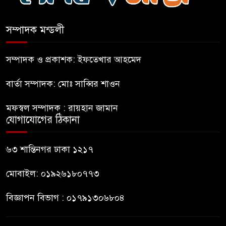
প্রধানমন্ত্রীর সম্ভাব্য সফর ঘিরে
ফটিকছড়িতে প্রস্তুতি জোরদার
সম্পাদক মন্ডলী
মহিলার কাছে ১০ লাখ টাকা দাবি,
সম্পাদক ও প্রকাশক: ইফতেখার আহমেদ
পিস্তল ইয়াবাসহ আটক-১
বার্তা সম্পাদক: মোঃ সাব্বির শাওন
জবিতে সংবাদ সংগ্রহে করতে গেলে
মফস্বল সম্পাদক : রায়হান জামান
৬ সাংবাদিক আহত
যোগাযোগের ঠিকানা
ডিবি হেফাজতে ছাত্রলীগ কর্মীর
৬৩ শান্তিনগর ঢাকা ১২১৭
মৃত্যু: ওসিসহ ১১ জনের নামে
বিভাগীয় মামলার সুপারিশ
মোবাইল: ০১৯২৬১৮০৭৭৩
বিজ্ঞাপন বিভাগ : ০১৭৯১৩০৬৮০৪