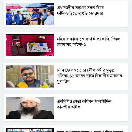
প্রধানমন্ত্রীর সম্ভাব্য সফর ঘিরে
ফটিকছড়িতে প্রস্তুতি জোরদার
মহিলার কাছে ১০ লাখ টাকা দাবি, পিস্তল
ইয়াবাসহ আটক-১
ডিবি হেফাজতে ছাত্রলীগ কর্মীর মৃত্যু:
ওসিসহ ১১ জনের নামে বিভাগীয় মামলার
সুপারিশ
এনসিপির নেতা কমিশন সালাউদ্দিন
তানভীর আটক