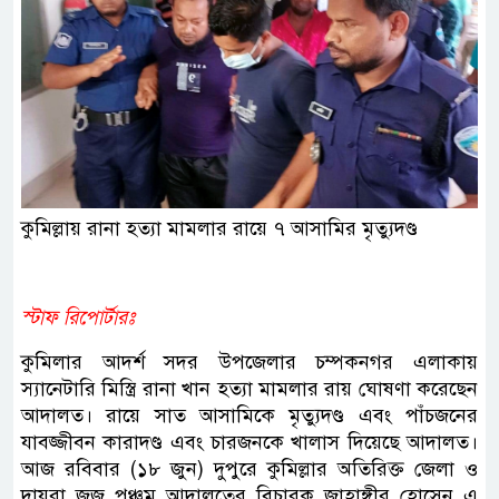
কুমিল্লায় রানা হত্যা মামলার রায়ে ৭ আসামির মৃত্যুদণ্ড
স্টাফ রিপোর্টারঃ
কুমিলার আদর্শ সদর উপজেলার চম্পকনগর এলাকায়
স্যানেটারি মিস্ত্রি রানা খান হত্যা মামলার রায় ঘোষণা করেছেন
আদালত। রায়ে সাত আসামিকে মৃত্যুদণ্ড এবং পাঁচজনের
যাবজ্জীবন কারাদণ্ড এবং চারজনকে খালাস দিয়েছে আদালত।
আজ রবিবার (১৮ জুন) দুপুরে কুমিল্লার অতিরিক্ত জেলা ও
দায়রা জজ পঞ্চম আদালতের বিচারক জাহাঙ্গীর হোসেন এ