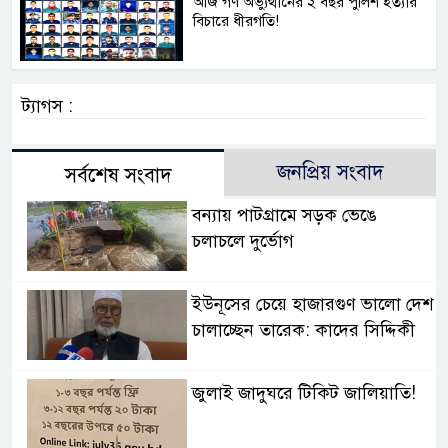
আজ গণ অভ্যুত্থানের ২ বছর পুলিশ হত্যার
বিচারে ধীরগতি!
ট্যাগস :
জনপ্রিয় সংবাদ
সর্বশেষ সংবাদ
বন্যায় পাটগ্রামে সড়ক ভেঙে
চলাচলে দুর্ভোগ
ইউনূসের চেয়ে হাজারগুণ ভালো দেশ
চালাচ্ছেন তারেক: কাদের সিদ্দিকী
জুলাই জাদুঘরে টিকিট জালিয়াতি!