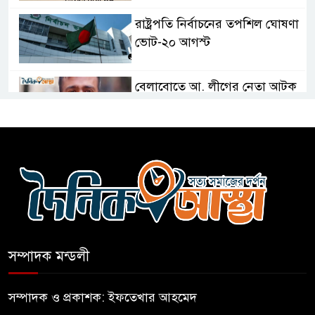
রাষ্ট্রপতি নির্বাচনের তপশিল ঘোষণা
ভোট-২০ আগস্ট
বেলাবোতে আ. লীগের নেতা আটক
কারো সাক্ষাৎ না পেয়ে সচিবালয়
ছাড়লেন ১১ দলের নেতারা
এআই বক্তব্য দিয়েছে শেখ হাসিনা
সম্পাদক মন্ডলী
সচিবালয় অভিমুখে ১১ দলীয়
ঐক্যের পদযাত্রা আটকে দিলো
সম্পাদক ও প্রকাশক: ইফতেখার আহমেদ
পুলিশ