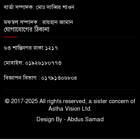
বার্তা সম্পাদক: মোঃ সাব্বির শাওন
হাসিনাকে সংবাদমাধ্যমে কথা বলার
মফস্বল সম্পাদক : রায়হান জামান
সুযোগ দেওয়ায় ঢাকার ক্ষোভ
যোগাযোগের ঠিকানা
জুলাই গণঅভ্যুত্থান দিবসের
৬৩ শান্তিনগর ঢাকা ১২১৭
অনুষ্ঠানস্থল থেকে বের করে
সাংবাদিক পেটালো বিএনপি-ছাত্রদল
মোবাইল: ০১৯২৬১৮০৭৭৩
বিজ্ঞাপন বিভাগ : ০১৭৯১৩০৬৮০৪
© 2017-2025 All rights reserved, a sister concern of
Astha Vision Ltd.
Design By - Abdus Samad