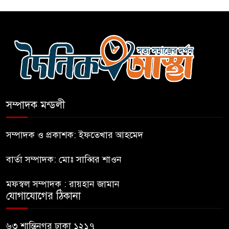
হযরত শাহজালাল বিমানবন্দরে
বলাকা লাউঞ্জে আগুন
নীলফামারীতে ৫ দিনেও ফিরেনি
কিশোর
সম্পাদক মন্ডলী
ভারত থেকে আসছে ২ দশমিক ৩
মেট্রিক টন টিয়ার শেল
সম্পাদক ও প্রকাশক: ইফতেখার আহমেদ
বার্তা সম্পাদক: মোঃ সাব্বির শাওন
মানবিক মূল্যবোধ সম্পন্ন বিচারকের
অভাব
মফস্বল সম্পাদক : রায়হান জামান
যোগাযোগের ঠিকানা
বহিষ্কৃত জামাত নেতার কর্মীরা যোগ
দিলেন বিএনপিতে
৬৩ শান্তিনগর ঢাকা ১২১৭