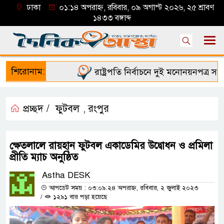
ঢাকা
০১:১৪ অপরাহ্ন, রবিবার, ০৯ অগাস্ট ২০২৬, ২৫ শ্রাবণ
১৪৩৩ বঙ্গাব্দ
শিরোনাম:
রাষ্ট্রপতি নির্বাচনে দুই মনোনয়নপত্র সংগ্রহ
প্রচ্ছদ /
ফুটবল
রংপুর
,
ক্ষেতলালে রায়হান ফুটবল একাডেমির উদ্বোধন ও প্রমিলা
প্রীতি ম্যাচ অনুষ্ঠিত
Astha DESK
আপডেট সময় : ০৩:০৯:২৪ অপরাহ্ন, রবিবার, ২ জুলাই ২০২৩
/
১২৯১ বার পড়া হয়েছে