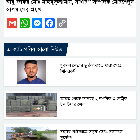
আবু জাফর মোঃ মাহমুদুজ্জামান, সাধারণ সম্পাদক মোরশেদুল
আলম লেবু প্রমুখ।
Gmail
WhatsApp
Messenger
Facebook
Copy
Link
এ ক্যাটাগরির আরো নিউজ
যুবদল নেতার ছুরিকাঘাতে মারা গেছে
শিবিরকর্মী
ভারত থেকে আসছে ২ দশমিক ৩ মেট্রিক
টন টিয়ার শেল
বন্যায় পাটগ্রামে সড়ক ভেঙে চলাচলে
দুর্ভোগ