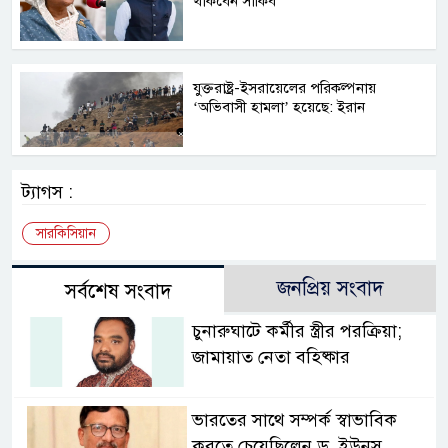
থাকবেন সাকিব
যুক্তরাষ্ট্র-ইসরায়েলের পরিকল্পনায়
‘অভিবাসী হামলা’ হয়েছে: ইরান
ট্যাগস :
সারকিসিয়ান
জনপ্রিয় সংবাদ
সর্বশেষ সংবাদ
চুনারুঘাটে কর্মীর স্ত্রীর পরক্রিয়া;
জামায়াত নেতা বহিষ্কার
ভারতের সাথে সম্পর্ক স্বাভাবিক
করতে চেয়েছিলেন ড. ইউনূস