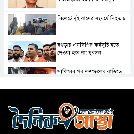
সিলেটে দুই বাসের সংঘর্ষে নিহত ৯
বগুড়ায় এনসিপির কর্মসূচি হতে
দেওয়া হবে না: যুবদল
সাকিবের পর নওফেলের বাড়িতে
আগুন
বগুড়ায় বাসচাপায় নিহত-৭,
আহত-১০
বন্যায় পাটগ্রামে সড়ক ভেঙে
চলাচলে দুর্ভোগ