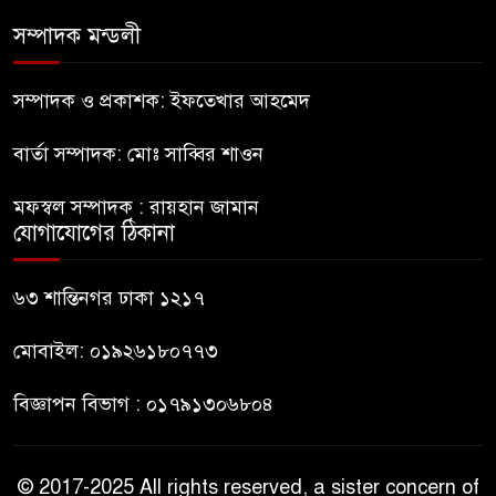
সম্পাদক মন্ডলী
ইউনূসের চেয়ে হাজারগুণ ভালো দেশ
চালাচ্ছেন তারেক: কাদের সিদ্দিকী
সম্পাদক ও প্রকাশক: ইফতেখার আহমেদ
বার্তা সম্পাদক: মোঃ সাব্বির শাওন
জুলাই জাদুঘরে টিকিট জালিয়াতি!
মফস্বল সম্পাদক : রায়হান জামান
যোগাযোগের ঠিকানা
রাষ্ট্রপতি নির্বাচনের তপশিল ঘোষণা
ভোট-২০ আগস্ট
৬৩ শান্তিনগর ঢাকা ১২১৭
মোবাইল: ০১৯২৬১৮০৭৭৩
বিজ্ঞাপন বিভাগ : ০১৭৯১৩০৬৮০৪
© 2017-2025 All rights reserved, a sister concern of