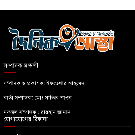
সম্পর্কে নতুন মেরুকরণ?
বিএনপির সক্রিয় অংশগ্রহণই জুলাই
গণঅভ্যুত্থানকে ত্বরান্বিত করেছিল
প্রধানমন্ত্রীর সম্ভাব্য সফর ঘিরে
ফটিকছড়িতে প্রস্তুতি জোরদার
সম্পাদক মন্ডলী
মহিলার কাছে ১০ লাখ টাকা দাবি,
সম্পাদক ও প্রকাশক: ইফতেখার আহমেদ
পিস্তল ইয়াবাসহ আটক-১
বার্তা সম্পাদক: মোঃ সাব্বির শাওন
জবিতে সংবাদ সংগ্রহে করতে গেলে
মফস্বল সম্পাদক : রায়হান জামান
৬ সাংবাদিক আহত
যোগাযোগের ঠিকানা
ডিবি হেফাজতে ছাত্রলীগ কর্মীর