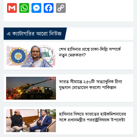
Gmail
WhatsApp
Messenger
Facebook
Copy
Link
এ ক্যাটাগরির আরো নিউজ
শেখ হাসিনার প্রশ্নে ঢাকা-দিল্লি সম্পর্কে
নতুন মেরুকরণ?
ভারত সীমান্তে ২৫০টি অত্যাধুনিক চীনা
যুদ্ধযান মোতায়েন করলো পাকিস্তান
হাসিনার বিষয়ে ভারতের হাইকমিশনারের
সঙ্গে প্রধানমন্ত্রীর পররাষ্ট্রবিষয়ক উপদেষ্টা