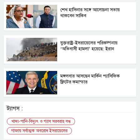
শেখ হাসিনার সঙ্গে আলোচনা সভায়
থাকবেন সাকিব
যুক্তরাষ্ট্র-ইসরায়েলের পরিকল্পনায়
‘অভিবাসী হামলা’ হয়েছে: ইরান
মঙ্গলবার আসছেন মার্কিন প্যাসিফিক
ফ্লিটের কমান্ডার
ট্যাগস :
খাদ্য-পানি-বিদ্যুৎ ও গ্যাস সরবরাহ বন্ধ
গাজায় সর্বাত্মক অবরোধ ইসরায়েলের