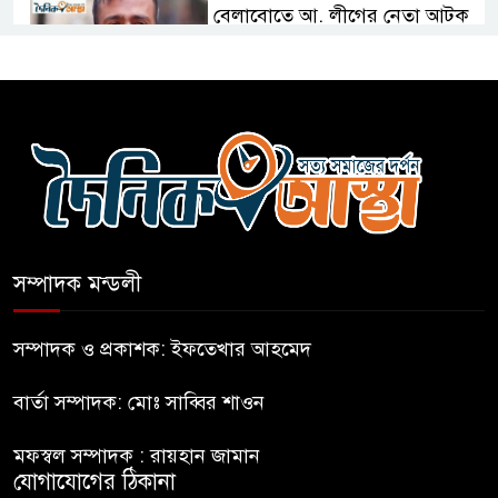
বেলাবোতে আ. লীগের নেতা আটক
কারো সাক্ষাৎ না পেয়ে সচিবালয়
ছাড়লেন ১১ দলের নেতারা
এআই বক্তব্য দিয়েছে শেখ হাসিনা
সম্পাদক মন্ডলী
সচিবালয় অভিমুখে ১১ দলীয়
ঐক্যের পদযাত্রা আটকে দিলো
সম্পাদক ও প্রকাশক: ইফতেখার আহমেদ
পুলিশ
বার্তা সম্পাদক: মোঃ সাব্বির শাওন
হাসিনাকে সংবাদমাধ্যমে কথা বলার
মফস্বল সম্পাদক : রায়হান জামান
সুযোগ দেওয়ায় ঢাকার ক্ষোভ
যোগাযোগের ঠিকানা