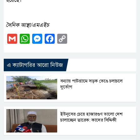
হয়েছে।
দৈনিক আস্থা/এমএইচ
Gmail
WhatsApp
Messenger
Facebook
Copy
Link
এ ক্যাটাগরির আরো নিউজ
বন্যায় পাটগ্রামে সড়ক ভেঙে চলাচলে
দুর্ভোগ
ইউনূসের চেয়ে হাজারগুণ ভালো দেশ
চালাচ্ছেন তারেক: কাদের সিদ্দিকী