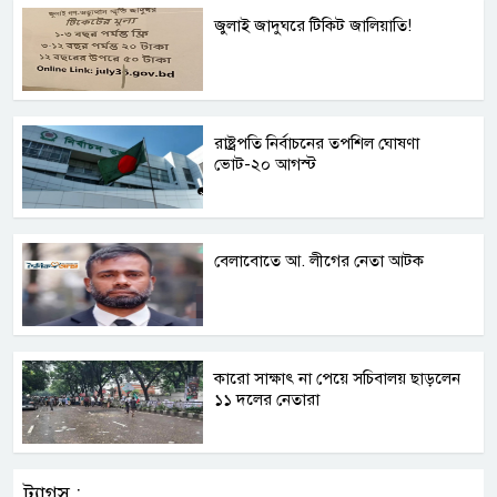
জুলাই জাদুঘরে টিকিট জালিয়াতি!
রাষ্ট্রপতি নির্বাচনের তপশিল ঘোষণা
ভোট-২০ আগস্ট
বেলাবোতে আ. লীগের নেতা আটক
কারো সাক্ষাৎ না পেয়ে সচিবালয় ছাড়লেন
১১ দলের নেতারা
ট্যাগস :