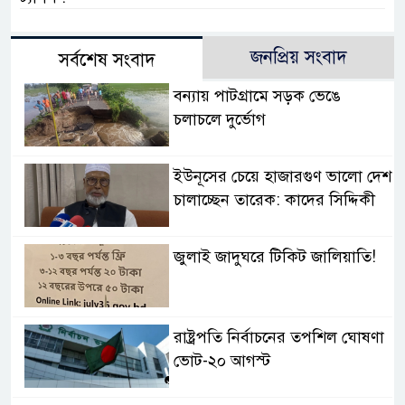
জনপ্রিয় সংবাদ
সর্বশেষ সংবাদ
বন্যায় পাটগ্রামে সড়ক ভেঙে
চলাচলে দুর্ভোগ
ইউনূসের চেয়ে হাজারগুণ ভালো দেশ
চালাচ্ছেন তারেক: কাদের সিদ্দিকী
জুলাই জাদুঘরে টিকিট জালিয়াতি!
রাষ্ট্রপতি নির্বাচনের তপশিল ঘোষণা
ভোট-২০ আগস্ট