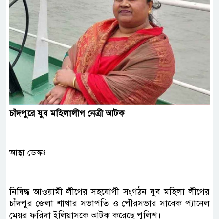
চাঁদপুরে
যুব
মহিলালীগ
নেত্রী
আটক
আস্থা ডেস্কঃ
নিষিদ্ধ আওয়ামী লীগের সহযোগী সংগঠন যুব মহিলা লীগের
চাঁদপুর জেলা শাখার সভাপতি ও পৌরসভার সাবেক প্যানেল
মেয়র ফরিদা ইলিয়াসকে আটক করেছে পুলিশ।