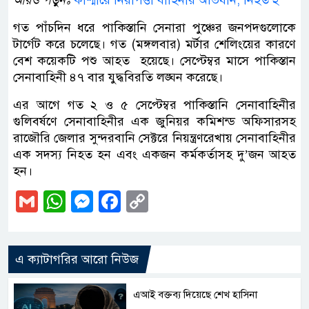
আরও পড়ুনঃ
কাশ্মীরে নিরাপত্তা বাহিনীর অভিযান, নিহত ২
গত পাঁচদিন ধরে পাকিস্তানি সেনারা পুঞ্চের জনপদগুলোকে
টার্গেট করে চলেছে। গত (মঙ্গলবার) মর্টার শেলিংয়ের কারণে
বেশ কয়েকটি পশু আহত হয়েছে। সেপ্টেম্বর মাসে পাকিস্তান
সেনাবাহিনী ৪৭ বার যুদ্ধবিরতি লঙ্ঘন করেছে।
এর আগে গত ২ ও ৫ সেপ্টেম্বর পাকিস্তানি সেনাবাহিনীর
গুলিবর্ষণে সেনাবাহিনীর এক জুনিয়র কমিশন্ড অফিসারসহ
রাজৌরি জেলার সুন্দরবানি সেক্টরে নিয়ন্ত্রণরেখায় সেনাবাহিনীর
এক সদস্য নিহত হন এবং একজন কর্মকর্তাসহ দু’জন আহত
হন।
Gmail
WhatsApp
Messenger
Facebook
Copy
Link
এ ক্যাটাগরির আরো নিউজ
এআই বক্তব্য দিয়েছে শেখ হাসিনা