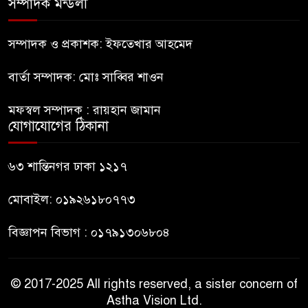
সম্পাদক মন্ডলী
ইউনূসের চেয়ে হাজারগুণ ভালো দেশ
চালাচ্ছেন তারেক: কাদের সিদ্দিকী
সম্পাদক ও প্রকাশক: ইফতেখার আহমেদ
বার্তা সম্পাদক: মোঃ সাব্বির শাওন
জুলাই জাদুঘরে টিকিট জালিয়াতি!
মফস্বল সম্পাদক : রায়হান জামান
যোগাযোগের ঠিকানা
রাষ্ট্রপতি নির্বাচনের তপশিল ঘোষণা
ভোট-২০ আগস্ট
৬৩ শান্তিনগর ঢাকা ১২১৭
মোবাইল: ০১৯২৬১৮০৭৭৩
বিজ্ঞাপন বিভাগ : ০১৭৯১৩০৬৮০৪
© 2017-2025 All rights reserved, a sister concern of
Astha Vision Ltd.