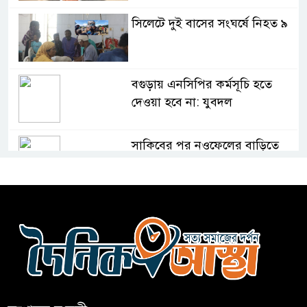
সিলেটে দুই বাসের সংঘর্ষে নিহত ৯
বগুড়ায় এনসিপির কর্মসূচি হতে
দেওয়া হবে না: যুবদল
সাকিবের পর নওফেলের বাড়িতে
আগুন
বগুড়ায় বাসচাপায় নিহত-৭,
আহত-১০
বন্যায় পাটগ্রামে সড়ক ভেঙে
চলাচলে দুর্ভোগ