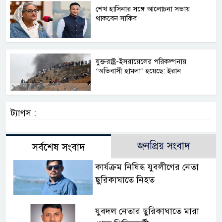
শেখ হাসিনার সঙ্গে আলোচনা সভায়
থাকবেন সাকিব
যুক্তরাষ্ট্র-ইসরায়েলের পরিকল্পনায়
‘অভিবাসী হামলা’ হয়েছে: ইরান
ট্যাগস :
জনপ্রিয় সংবাদ
সর্বশেষ সংবাদ
কার্যক্রম নিষিদ্ধ যুবলীগের নেতা
ছুরিকাঘাতে নিহত
যুবদল নেতার ছুরিকাঘাতে মারা