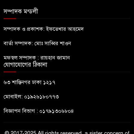
মেট্রিক টন টিয়ার শেল
সম্পাদক মন্ডলী
মানবিক মূল্যবোধ সম্পন্ন বিচারকের
অভাব
সম্পাদক ও প্রকাশক: ইফতেখার আহমেদ
বার্তা সম্পাদক: মোঃ সাব্বির শাওন
বহিষ্কৃত জামাত নেতার কর্মীরা যোগ
দিলেন বিএনপিতে
মফস্বল সম্পাদক : রায়হান জামান
যোগাযোগের ঠিকানা
গুলশানে আ.লীগের ৬ কর্মী আটক
৬৩ শান্তিনগর ঢাকা ১২১৭
মোবাইল: ০১৯২৬১৮০৭৭৩
বিজ্ঞাপন বিভাগ : ০১৭৯১৩০৬৮০৪
© 2017-2025 All rights reserved, a sister concern of