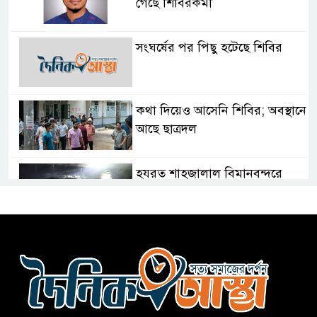
গেছে শিবিরকর্মী
সংঘর্ষের পর পিছু হটেছে শিবির
কথা দিয়েও আসেনি শিবির; অবস্থানে
আছে ছাত্রদল
হযরত শাহজালাল বিমানবন্দরে
বলাকা লাউঞ্জে আগুন
নীলফামারীতে ৫ দিনেও ফিরেনি
কিশোর
ভারত থেকে আসছে ২ দশমিক ৩