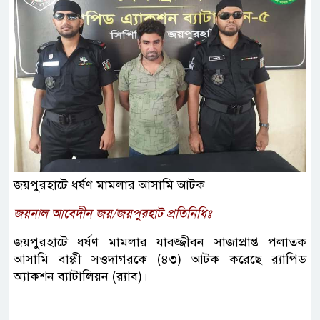
জয়পুরহাটে ধর্ষণ মামলার আসামি আটক
জয়নাল আবেদীন জয়/জয়পুরহাট প্রতিনিধিঃ
জয়পুরহাটে ধর্ষণ মামলার যাবজ্জীবন সাজাপ্রাপ্ত পলাতক
আসামি বাপ্পী সওদাগরকে (৪৩) আটক করেছে র‌্যাপিড
অ্যাকশন ব্যাটালিয়ন (র‌্যাব)।