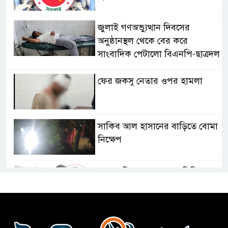
জুলাই গণঅভ্যুত্থান দিবসের
অনুষ্ঠানস্থল থেকে বের করে
সাংবাদিক পেটালো বিএনপি-ছাত্রদল
ফের জকসু নেতার ওপর হামলা
সাকিব আল হাসানের বাড়িতে বোমা
নিক্ষেপ
শেখ হাসিনার প্রশ্নে ঢাকা-দিল্লি
সম্পর্কে নতুন মেরুকরণ?
বিএনপির সক্রিয় অংশগ্রহণই জুলাই