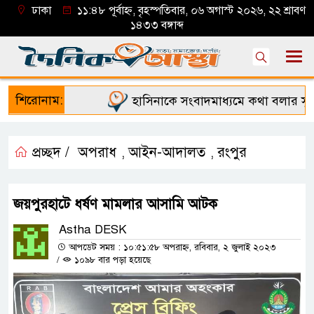
ঢাকা
১১:৪৮ পূর্বাহ্ন, বৃহস্পতিবার, ০৬ অগাস্ট ২০২৬, ২২ শ্রাবণ
১৪৩৩ বঙ্গাব্দ
শিরোনাম:
হাসিনাকে সংবাদমাধ্যমে কথা বলার সুযো
প্রচ্ছদ /
অপরাধ
আইন-আদালত
রংপুর
,
,
জয়পুরহাটে ধর্ষণ মামলার আসামি আটক
Astha DESK
আপডেট সময় : ১০:৫১:৫৮ অপরাহ্ন, রবিবার, ২ জুলাই ২০২৩
/
১০৯৮ বার পড়া হয়েছে