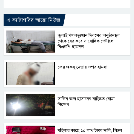
Link
এ ক্যাটাগরির আরো নিউজ
জুলাই গণঅভ্যুত্থান দিবসের অনুষ্ঠানস্থল
থেকে বের করে সাংবাদিক পেটালো
বিএনপি-ছাত্রদল
ফের জকসু নেতার ওপর হামলা
সাকিব আল হাসানের বাড়িতে বোমা
নিক্ষেপ
মহিলার কাছে ১০ লাখ টাকা দাবি, পিস্তল