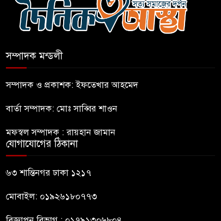
গণঅভ্যুত্থানকে ত্বরান্বিত করেছিল
প্রধানমন্ত্রীর সম্ভাব্য সফর ঘিরে
ফটিকছড়িতে প্রস্তুতি জোরদার
সম্পাদক মন্ডলী
মহিলার কাছে ১০ লাখ টাকা দাবি,
সম্পাদক ও প্রকাশক: ইফতেখার আহমেদ
পিস্তল ইয়াবাসহ আটক-১
বার্তা সম্পাদক: মোঃ সাব্বির শাওন
জবিতে সংবাদ সংগ্রহে করতে গেলে
মফস্বল সম্পাদক : রায়হান জামান
৬ সাংবাদিক আহত
যোগাযোগের ঠিকানা
ডিবি হেফাজতে ছাত্রলীগ কর্মীর
৬৩ শান্তিনগর ঢাকা ১২১৭
মৃত্যু: ওসিসহ ১১ জনের নামে
বিভাগীয় মামলার সুপারিশ
মোবাইল: ০১৯২৬১৮০৭৭৩
বিজ্ঞাপন বিভাগ : ০১৭৯১৩০৬৮০৪