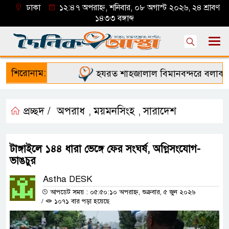
ঢাকা
১২:৪৭ অপরাহ্ন, শনিবার, ০৮ অগাস্ট ২০২৬, ২৪ শ্রাবণ
১৪৩৩ বঙ্গাব্দ
শিরোনাম:
হযরত শাহজালাল বিমানবন্দরে বলাকা লাউ
প্রচ্ছদ /
অপরাধ
ময়মনসিংহ
সারাদেশ
,
,
টাঙ্গাইলে ১৪৪ ধারা ভেঙ্গে ফের সংঘর্ষ, অগ্নিসংযোগ-
ভাঙচুর
Astha DESK
আপডেট সময় : ০৫:৫০:১০ অপরাহ্ন, শুক্রবার, ৫ জুন ২০২৬
/
১০৭১ বার পড়া হয়েছে