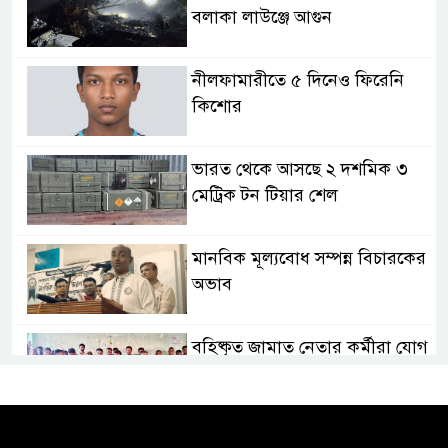
বলাকা লাউঞ্জে আগুন
নীলফামারীতে ৫ দিনেও ফিরেনি
কিশোর
ভারত থেকে আসছে ২ দশমিক ৩
মেট্রিক টন টিয়ার শেল
মানবিক মূল্যবোধ সম্পন্ন বিচারকের
অভাব
বহিষ্কৃত জামাত নেতার কর্মীরা যোগ
দিলেন বিএনপিতে
গুলশানে আ.লীগের ৬ কর্মী আটক