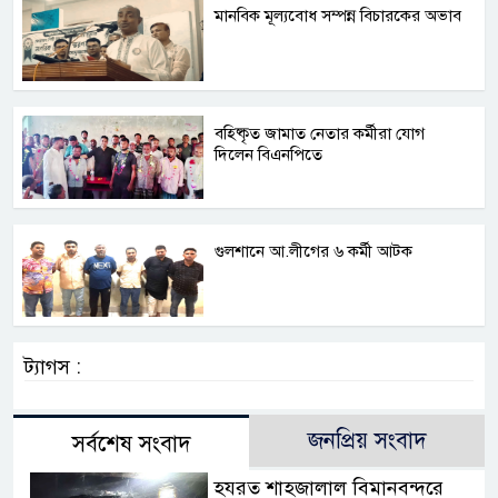
মানবিক মূল্যবোধ সম্পন্ন বিচারকের অভাব
বহিষ্কৃত জামাত নেতার কর্মীরা যোগ
দিলেন বিএনপিতে
গুলশানে আ.লীগের ৬ কর্মী আটক
ট্যাগস :
জনপ্রিয় সংবাদ
সর্বশেষ সংবাদ
হযরত শাহজালাল বিমানবন্দরে