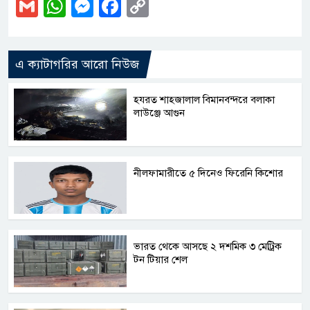
Gmail
WhatsApp
Messenger
Facebook
Copy
Link
এ ক্যাটাগরির আরো নিউজ
হযরত শাহজালাল বিমানবন্দরে বলাকা
লাউঞ্জে আগুন
নীলফামারীতে ৫ দিনেও ফিরেনি কিশোর
ভারত থেকে আসছে ২ দশমিক ৩ মেট্রিক
টন টিয়ার শেল