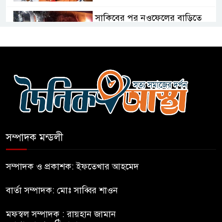
সাকিবের পর নওফেলের বাড়িতে
আগুন
বগুড়ায় বাসচাপায় নিহত-৭,
আহত-১০
বন্যায় পাটগ্রামে সড়ক ভেঙে
চলাচলে দুর্ভোগ
সম্পাদক মন্ডলী
ইউনূসের চেয়ে হাজারগুণ ভালো দেশ
চালাচ্ছেন তারেক: কাদের সিদ্দিকী
সম্পাদক ও প্রকাশক: ইফতেখার আহমেদ
বার্তা সম্পাদক: মোঃ সাব্বির শাওন
জুলাই জাদুঘরে টিকিট জালিয়াতি!
মফস্বল সম্পাদক : রায়হান জামান