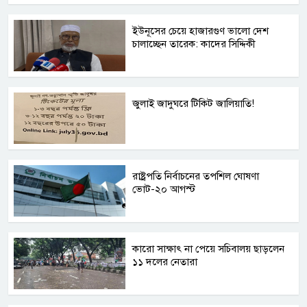
ইউনূসের চেয়ে হাজারগুণ ভালো দেশ
চালাচ্ছেন তারেক: কাদের সিদ্দিকী
জুলাই জাদুঘরে টিকিট জালিয়াতি!
রাষ্ট্রপতি নির্বাচনের তপশিল ঘোষণা
ভোট-২০ আগস্ট
কারো সাক্ষাৎ না পেয়ে সচিবালয় ছাড়লেন
১১ দলের নেতারা