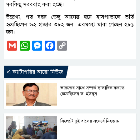
সবকিছু সরবরাহ করা হচ্ছে।
উল্লেখ্য, গত বছর ডেঙ্গু আক্রান্ত হয়ে হাসপাতালে ভর্তি
হয়েছিলেন ৬২ হাজার ৩৮২ জন। এরমধ্যে মারা গেছেন ২৮১
জন।
Gmail
WhatsApp
Messenger
Facebook
Copy
Link
এ ক্যাটাগরির আরো নিউজ
ভারতের সাথে সম্পর্ক স্বাভাবিক করতে
চেয়েছিলেন ড. ইউনূস
সিলেটে দুই বাসের সংঘর্ষে নিহত ৯