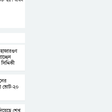
 হাজারগুণ
াচ্ছেন
সিদ্দিকী
াচনের
া ভোট-২০
দিয়েছে শেখ