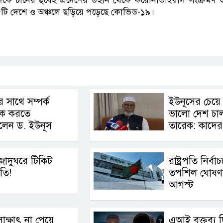
১৫টি দেশে ও অঞ্চলে ছড়িয়ে পড়েছে কোভিড-১৯।
p
nger
cebook
Copy
Link
 সাথে সম্পর্ক
ইউনূসের চেয়ে
বিক করতে
ভালো দেশ চাল
লেন ড. ইউনূস
তারেক: কাদের 
জাদুঘরে টিকিট
রাষ্ট্রপতি নির্ব
তি!
তপশিল ঘোষণ
আগস্ট
াক্ষাৎ না পেয়ে
এআই বক্তব্য 