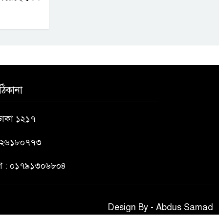
ঠিকানা
 ঢাকা ১২১৭
৯২৬১৮০৭৭৩
ভাগ : ০১৭৯১৩০৬৮০৪
Design By - Abdus Samad