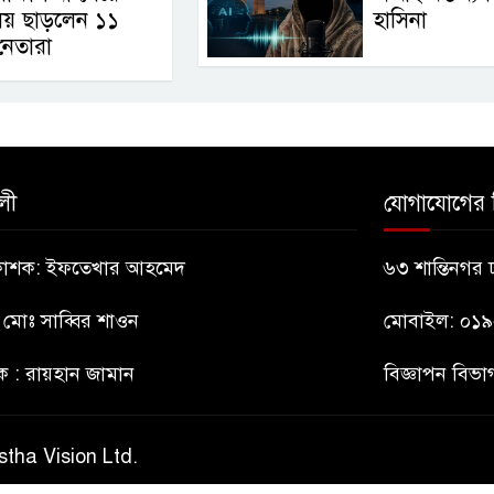
লয় ছাড়লেন ১১
হাসিনা
নেতারা
লী
যোগাযোগের 
্রকাশক: ইফতেখার আহমেদ
৬৩ শান্তিনগর
: মোঃ সাব্বির শাওন
মোবাইল: ০১
ক : রায়হান জামান
বিজ্ঞাপন বি
stha Vision Ltd.