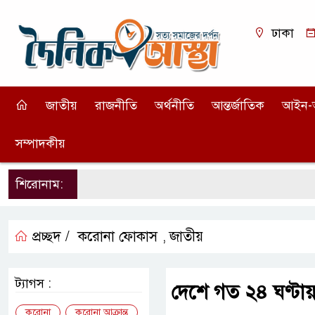
ঢাকা
জাতীয়
রাজনীতি
অর্থনীতি
আন্তর্জাতিক
আইন-
সম্পাদকীয়
শিরোনাম:
প্রচ্ছদ /
করোনা ফোকাস
জাতীয়
,
ট্যাগস :
দেশে গত ২৪ ঘণ্টায়
করোনা
করোনা আক্রান্ত