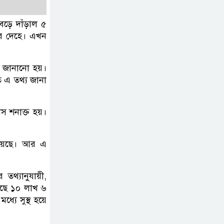
বাড়িতে আগুন
ড়ে দাঁড়াল ৫
র দেহে। এখন
বগুড়ায় বাসচাপায়
নিহত-৭, আহত-১০
্য জানানো হয়।
তে এ তথ্য জানা
বন্যায় পাটগ্রামে সড়ক
ভেঙে চলাচলে দুর্ভোগ
 শনাক্ত হয়।
ইউনূসের চেয়ে হাজারগুণ
িয়েছে। আর এ
ভালো দেশ চালাচ্ছেন
তারেক: কাদের সিদ্দিকী
তথ্যানুযায়ী,
য়েছে ১০ লাখ ৬
জুলাই জাদুঘরে টিকিট
যে সুস্থ হয়ে
জালিয়াতি!