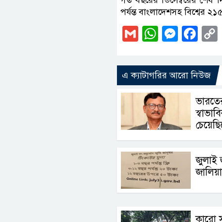
পর্যন্ত বাংলাদেশসহ বিশ্বের ২
Gmail
WhatsAp
Messe
Fa
এ ক্যাটাগরির আরো নিউজ
ভারতের
স্বাভা
চেয়েছি
জুলাই 
জালিয়া
কারো স