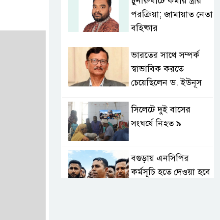
চুনারুঘাটে কর্মীর স্ত্রীর
পরক্রিয়া; জামায়াত নেতা
বহিষ্কার
ভারতের সাথে সম্পর্ক
স্বাভাবিক করতে
চেয়েছিলেন ড. ইউনূস
সিলেটে দুই বাসের
সংঘর্ষে নিহত ৯
বগুড়ায় এনসিপির
কর্মসূচি হতে দেওয়া হবে
না: যুবদল
সাকিবের পর নওফেলের