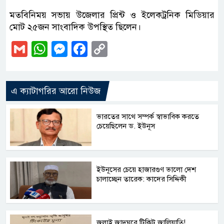
মতবিনিময় সভায় উজেলার প্রিন্ট ও ইলেকট্রনিক মিডিয়ার
মোট ২৫জন সাংবাদিক উপস্থিত ছিলেন।
Gmail
WhatsApp
Messenger
Facebook
Copy
Link
এ ক্যাটাগরির আরো নিউজ
ভারতের সাথে সম্পর্ক স্বাভাবিক করতে
চেয়েছিলেন ড. ইউনূস
ইউনূসের চেয়ে হাজারগুণ ভালো দেশ
চালাচ্ছেন তারেক: কাদের সিদ্দিকী
জুলাই জাদুঘরে টিকিট জালিয়াতি!