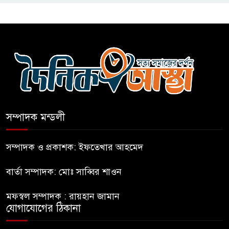
আগুন
বগুড়ায় বাসচাপায় নিহত-৭,
আহত-১০
বন্যায় পাটগ্রামে সড়ক ভেঙে
চলাচলে দুর্ভোগ
সম্পাদক মন্ডলী
ইউনূসের চেয়ে হাজারগুণ ভালো দেশ
চালাচ্ছেন তারেক: কাদের সিদ্দিকী
সম্পাদক ও প্রকাশক: ইফতেখার আহমেদ
বার্তা সম্পাদক: মোঃ সাব্বির শাওন
জুলাই জাদুঘরে টিকিট জালিয়াতি!
মফস্বল সম্পাদক : রায়হান জামান
যোগাযোগের ঠিকানা
রাষ্ট্রপতি নির্বাচনের তপশিল ঘোষণা