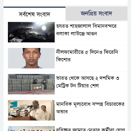
জনপ্রিয় সংবাদ
সর্বশেষ সংবাদ
হযরত শাহজালাল বিমানবন্দরে
বলাকা লাউঞ্জে আগুন
নীলফামারীতে ৫ দিনেও ফিরেনি
কিশোর
ভারত থেকে আসছে ২ দশমিক ৩
মেট্রিক টন টিয়ার শেল
মানবিক মূল্যবোধ সম্পন্ন বিচারকের
অভাব
বহিষ্কৃত জামাত নেতার কর্মীরা যোগ