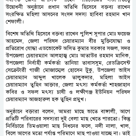
উদ্বোধনী অনুষ্ঠানে প্রধান অতিথি হিসেবে বক্তব্য রাখেন
সংরক্ষিত মহিলা আসনের সংসদ সদস্য হাবিবা রহমান খান
শেফালী।
বিশেষ অতিথি হিসেবে বক্তব্য রাখেন পুলিশ সুপার মোঃ ফয়েজ
আহমেদ, জেলা পরিষদ চেয়ারম্যান বীর মুক্তিযোদ্ধা ও
প্রতিরোধ যোদ্ধা এডভোকেট অসিত কুমার সরকার সজল, সদর
উপজেলা চেয়ারম্যান আলহাজ্ব মোঃ আতাউর রহমান মানিক,
উপজেলা নির্বাহী কর্মকর্তা তানিয়া তাবাসসুম, রেডক্রিসেন্ট
সেক্রেটারী গাজী মোজাম্মেল হোসেন টুকু, উপজেলা ভাইস
চেয়ারম্যান আব্দুল খালেক তালুকদার, মহিলা ভাইস
চেয়ারম্যান তুহিন আক্তার, জেলা মৎস্য কর্মকর্তা শাহজাহান
কবির ও সফল মৎস্য চাষী ও লক্ষীগঞ্জ ইউনিয়ন পরিষদ
চেয়ারম্যান আজহারুল হক তুহিন প্রমুখ।
অনুষ্ঠানে বক্তারা বলেন, আমরা মাছে ভাতে বাঙ্গালী, আগে
প্রতিটি পরিবারের সদস্যরা দুই বেলা মাছ খেতে পারতো। কিন্তু
নির্বিচারে ডিমওয়ালা মাছ নিধনের ফলে, নদী নালা, খাল,
বিলে আগের মতো পর্যাপ্ত পরিমাণে মাছ পাওয়া যাচ্ছে না। তাই