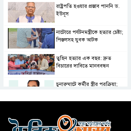
রাষ্ট্রপতি হওয়ার প্রস্তাব পাননি ড.
ইউনূস
নাটোরে পর্যটনমন্ত্রীকে হত্যার চেষ্টা;
পিস্তলসহ যুবক আটক
তুহিন হত্যার এক বছর: দ্রুত
বিচারের দাবিতে মানববন্ধন
চুনারুঘাটে কর্মীর স্ত্রীর পরক্রিয়া;
জামায়াত নেতা বহিষ্কার
ভারতের সাথে সম্পর্ক স্বাভাবিক
করতে চেয়েছিলেন ড. ইউনূস