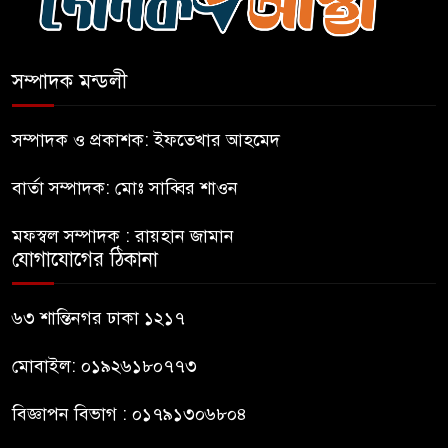
সিলেটে দুই বাসের সংঘর্ষে নিহত ৯
সম্পাদক মন্ডলী
বগুড়ায় এনসিপির কর্মসূচি হতে
দেওয়া হবে না: যুবদল
সম্পাদক ও প্রকাশক: ইফতেখার আহমেদ
বার্তা সম্পাদক: মোঃ সাব্বির শাওন
সাকিবের পর নওফেলের বাড়িতে
আগুন
মফস্বল সম্পাদক : রায়হান জামান
যোগাযোগের ঠিকানা
বগুড়ায় বাসচাপায় নিহত-৭,
আহত-১০
৬৩ শান্তিনগর ঢাকা ১২১৭
মোবাইল: ০১৯২৬১৮০৭৭৩
বিজ্ঞাপন বিভাগ : ০১৭৯১৩০৬৮০৪