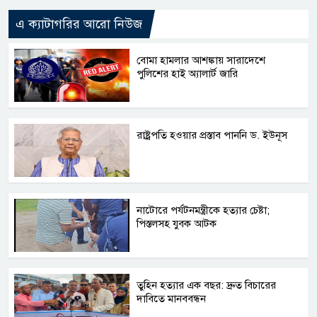
এ ক্যাটাগরির আরো নিউজ
বোমা হামলার আশঙ্কায় সারাদেশে
পুলিশের হাই অ্যালার্ট জারি
রাষ্ট্রপতি হওয়ার প্রস্তাব পাননি ড. ইউনূস
নাটোরে পর্যটনমন্ত্রীকে হত্যার চেষ্টা;
পিস্তলসহ যুবক আটক
তুহিন হত্যার এক বছর: দ্রুত বিচারের
দাবিতে মানববন্ধন