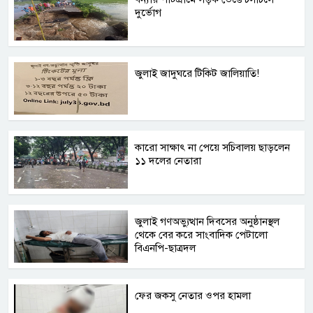
দুর্ভোগ
জুলাই জাদুঘরে টিকিট জালিয়াতি!
কারো সাক্ষাৎ না পেয়ে সচিবালয় ছাড়লেন
১১ দলের নেতারা
জুলাই গণঅভ্যুত্থান দিবসের অনুষ্ঠানস্থল
থেকে বের করে সাংবাদিক পেটালো
বিএনপি-ছাত্রদল
ফের জকসু নেতার ওপর হামলা