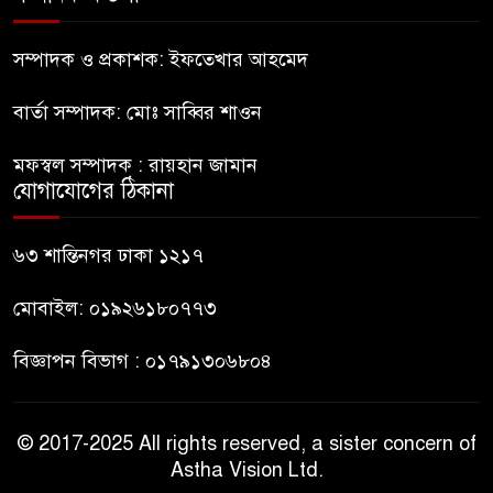
সচিবালয় অভিমুখে ১১ দলীয়
ঐক্যের পদযাত্রা আটকে দিলো
সম্পাদক ও প্রকাশক: ইফতেখার আহমেদ
পুলিশ
বার্তা সম্পাদক: মোঃ সাব্বির শাওন
হাসিনাকে সংবাদমাধ্যমে কথা বলার
মফস্বল সম্পাদক : রায়হান জামান
সুযোগ দেওয়ায় ঢাকার ক্ষোভ
যোগাযোগের ঠিকানা
জুলাই গণঅভ্যুত্থান দিবসের
৬৩ শান্তিনগর ঢাকা ১২১৭
অনুষ্ঠানস্থল থেকে বের করে
সাংবাদিক পেটালো বিএনপি-ছাত্রদল
মোবাইল: ০১৯২৬১৮০৭৭৩
বিজ্ঞাপন বিভাগ : ০১৭৯১৩০৬৮০৪
© 2017-2025 All rights reserved, a sister concern of
Astha Vision Ltd.