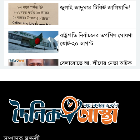
জুলাই জাদুঘরে টিকিট জালিয়াতি!
রাষ্ট্রপতি নির্বাচনের তপশিল ঘোষণা
ভোট-২০ আগস্ট
বেলাবোতে আ. লীগের নেতা আটক
কারো সাক্ষাৎ না পেয়ে সচিবালয়
ছাড়লেন ১১ দলের নেতারা
এআই বক্তব্য দিয়েছে শেখ হাসিনা
সম্পাদক মন্ডলী