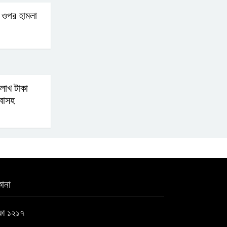
মেরুকরণ?
 ওপর হামলা
লাখ টাকা
াবাসহ
ানা
াকা ১২১৭