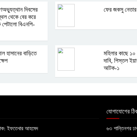
ণঅভ্যুত্থান দিবসের
ফের জকসু নেতার
নস্থল থেকে বের করে
ক পেটালো বিএনপি-
ল হাসানের বাড়িতে
মহিলার কাছে ১০ 
্ষেপ
দাবি, পিস্তল ইয়
আটক-১
যোগাযোগের ঠিক
াশক: ইফতেখার আহমেদ
৬৩ শান্তিনগর ঢ