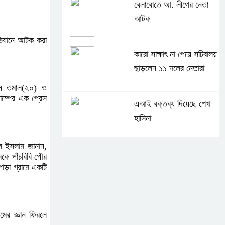
বেলাবোতে আ. লীগের নেতা
আটক
অভিযানে আটক করা
কারো সাক্ষাৎ না পেয়ে সচিবালয়
ছাড়লেন ১১ দলের নেতারা
েন তমাল(২০) ও
াম্পের এক প্রেস
এআই বক্তব্য দিয়েছে শেখ
হাসিনা
কুল ইসলাম জানান,
সচিবালয় অভিমুখে ১১ দলীয়
কে পাঁচবিবি পৌর
াড়া গ্রামে একটি
ঐক্যের পদযাত্রা আটকে
দিলো পুলিশ
হাসিনাকে সংবাদমাধ্যমে কথা
ের জ্ঞান ফিরলে
বলার সুযোগ দেওয়ায় ঢাকার