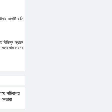
ক্ষোভ
ানায় একটি ধর্ষন
জুলাই গণঅভ্যুত্থান দিবসের
অনুষ্ঠানস্থল থেকে বের করে
সাংবাদিক পেটালো বিএনপি-
ছাত্রদল
 বিভিন্ন স্থানে
ের সহায়তায় তাদের
ফের জকসু নেতার ওপর হামলা
সাকিব আল হাসানের বাড়িতে
বোমা নিক্ষেপ
পেয়ে সচিবালয়
 নেতারা
শেখ হাসিনার প্রশ্নে ঢাকা-
দিল্লি সম্পর্কে নতুন