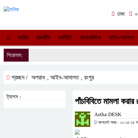
ঢাকা
০৩
জাতীয়
রাজনীতি
অর্থনীতি
আন্তর্জাতিক
আইন-আদালত
শিরোনাম:
প্রচ্ছদ /
অপরাধ
আইন-আদালত
রংপুর
,
,
ট্যাগস :
পাঁচবিবিতে মামলা করার 
Astha DESK
আপডেট সময় : ০১:১৫:১৫ অপ