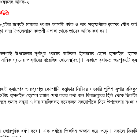
যে ধর্ষকসহ আটক-২
নিধিঃ
 ৮ ঘন্টার মধ্যেই মামলার প্রধান আসামী ধর্ষক ও তার সহযোগীকে র‌্যাবের যৌথ 
ুড়া সদর উপজেলারন বটতলী এলাকা থেকে তাদের আটক করা হয়।
লগাছি উপজেলার দূর্গাপুর গ্রামের জহিরুল ইসলামের ছেলে হাসনাইন হোস
ট মানিক গ্রামের পাষ্ণাবের বায়েজিদ হোসেন(২৩)। সকালে র‌্যাব-৫ জয়পুরহাট ক্য
রহাট ক্যাম্পের ভারপ্রাপ্ত কোম্পানি কমান্ডার সিনিয়র সহকারি পুলিশ সুপার রফি
 ৪টায় হাসনাইন হোসেন তমাল দেখা করার কথা বলে দিনাজপুরের হিলি থেকে ভিকটিম
আসলে তমাল সন্ধ্যা ৭ টায় বায়জিদসহ কয়েকজন সহযোগীকে নিয়ে উপজেলার নওদা প
 জোরপূর্বক ধর্ষণ করে। এক পর্যায়ে ভিকটিম অজ্ঞান হয়ে পড়ে। সকালে ভিকটিম