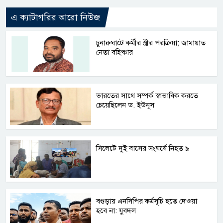
এ ক্যাটাগরির আরো নিউজ
চুনারুঘাটে কর্মীর স্ত্রীর পরক্রিয়া; জামায়াত
নেতা বহিষ্কার
ভারতের সাথে সম্পর্ক স্বাভাবিক করতে
চেয়েছিলেন ড. ইউনূস
সিলেটে দুই বাসের সংঘর্ষে নিহত ৯
বগুড়ায় এনসিপির কর্মসূচি হতে দেওয়া
হবে না: যুবদল