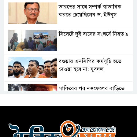
ভারতের সাথে সম্পর্ক স্বাভাবিক
করতে চেয়েছিলেন ড. ইউনূস
সিলেটে দুই বাসের সংঘর্ষে নিহত ৯
বগুড়ায় এনসিপির কর্মসূচি হতে
দেওয়া হবে না: যুবদল
সাকিবের পর নওফেলের বাড়িতে
আগুন
বগুড়ায় বাসচাপায় নিহত-৭,
আহত-১০