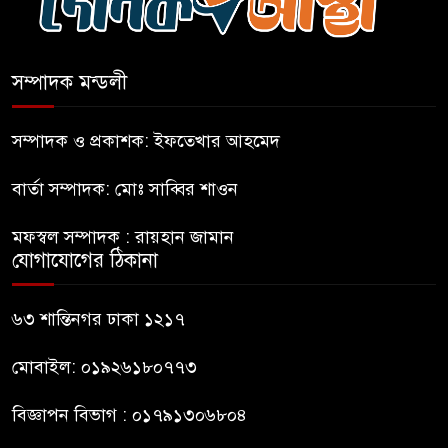
বন্যায় পাটগ্রামে সড়ক ভেঙে
চলাচলে দুর্ভোগ
সম্পাদক মন্ডলী
ইউনূসের চেয়ে হাজারগুণ ভালো দেশ
চালাচ্ছেন তারেক: কাদের সিদ্দিকী
সম্পাদক ও প্রকাশক: ইফতেখার আহমেদ
বার্তা সম্পাদক: মোঃ সাব্বির শাওন
জুলাই জাদুঘরে টিকিট জালিয়াতি!
মফস্বল সম্পাদক : রায়হান জামান
যোগাযোগের ঠিকানা
রাষ্ট্রপতি নির্বাচনের তপশিল ঘোষণা
ভোট-২০ আগস্ট
৬৩ শান্তিনগর ঢাকা ১২১৭
মোবাইল: ০১৯২৬১৮০৭৭৩
বিজ্ঞাপন বিভাগ : ০১৭৯১৩০৬৮০৪