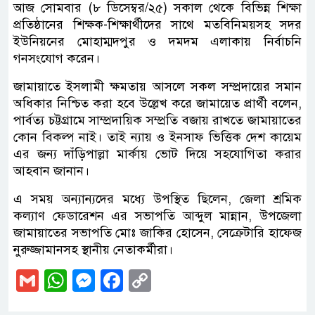
আজ সোমবার (৮ ডিসেম্বর/২৫) সকাল থেকে বিভিন্ন শিক্ষা
প্রতিষ্ঠানের শিক্ষক-শিক্ষার্থীদের সাথে মতবিনিময়সহ সদর
ইউনিয়নের মোহাম্মদপুর ও দমদম এলাকায় নির্বাচনি
গনসংযোগ করেন।
জামায়াতে ইসলামী ক্ষমতায় আসলে সকল সম্প্রদায়ের সমান
অধিকার নিশ্চিত করা হবে উল্লেখ করে জামায়েত প্রার্থী বলেন,
পার্বত্য চট্টগ্রামে সাম্প্রদায়িক সম্প্রতি বজায় রাখতে জামায়াতের
কোন বিকল্প নাই। তাই ন্যায় ও ইনসাফ ভিত্তিক দেশ কায়েম
এর জন্য দাঁড়িপাল্লা মার্কায় ভোট দিয়ে সহযোগিতা করার
আহবান জানান।
এ সময় অন্যান্যদের মধ্যে উপস্থিত ছিলেন, জেলা শ্রমিক
কল্যাণ ফেডারেশন এর সভাপতি আব্দুল মান্নান, উপজেলা
জামায়াতের সভাপতি মোঃ জাকির হোসেন, সেক্রেটারি হাফেজ
নুরুজ্জামানসহ স্থানীয় নেতাকর্মীরা।
Gmail
WhatsApp
Messenger
Facebook
Copy
Link