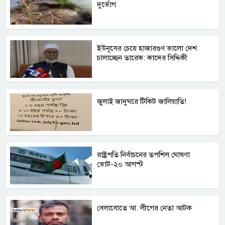
দুর্ভোগ
ইউনূসের চেয়ে হাজারগুণ ভালো দেশ
চালাচ্ছেন তারেক: কাদের সিদ্দিকী
জুলাই জাদুঘরে টিকিট জালিয়াতি!
রাষ্ট্রপতি নির্বাচনের তপশিল ঘোষণা
ভোট-২০ আগস্ট
বেলাবোতে আ. লীগের নেতা আটক