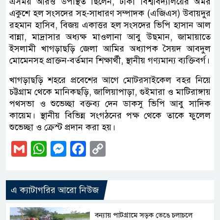
এসময় আরও উপস্থিত ছিলেন, ঢাকা বিশ্ববিদ্যালয়ের অমর
একুশে হল সংসদের সহ-সাধারণ সম্পাদক (এজিএস) উবায়দুর
রহমান হাসিব, বিজয় একাত্তর হল সংসদের ভিপি হাসান আল
বান্না, মাদ্রাসার অধ্যক্ষ মাওলানা আবু উছমান, জামায়াতে
ইসলামী খাগড়াছড়ি জেলা আমির অধ্যাপক সৈয়দ আবদুল
মোমেনসহ প্রাক্তন-বর্তমান শিক্ষার্থী, স্থানীয় গণ্যমান্য ব্যক্তিবর্গ।
খাগড়াছড়ি শহরে প্রবেশের আগে মোটরসাইকেল বহর নিয়ে
চট্টগ্রাম থেকে মানিকছড়ি, জালিয়াপাড়া, গুইমারা ও মাটিরাঙ্গায়
পথসভা ও শুভেচ্ছা বক্তব্য দেন ডাকসু ভিপি আবু সাদিক
কায়েম। স্থানীয় বিভিন্ন সংগঠনের পক্ষ থেকে তাকে ফুলেল
শুভেচ্ছা ও ক্রেস্ট প্রদান করা হয়।
Gmail
WhatsApp
Messenger
Facebook
Copy
Link
এ ক্যাটাগরির আরো নিউজ
বন্যায় পাটগ্রামে সড়ক ভেঙে চলাচলে