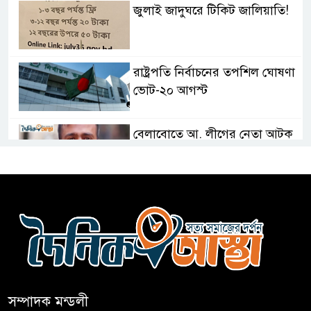
জুলাই জাদুঘরে টিকিট জালিয়াতি!
রাষ্ট্রপতি নির্বাচনের তপশিল ঘোষণা
ভোট-২০ আগস্ট
বেলাবোতে আ. লীগের নেতা আটক
কারো সাক্ষাৎ না পেয়ে সচিবালয়
ছাড়লেন ১১ দলের নেতারা
এআই বক্তব্য দিয়েছে শেখ হাসিনা
সম্পাদক মন্ডলী