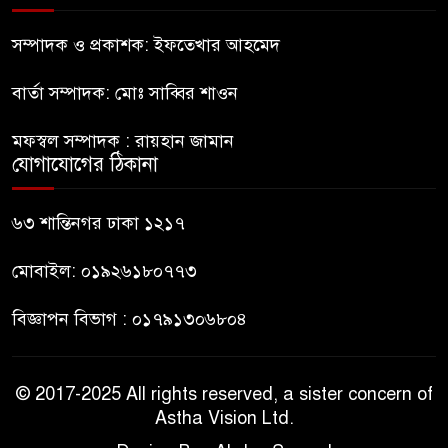
সচিবালয় অভিমুখে ১১ দলীয়
ঐক্যের পদযাত্রা আটকে দিলো
সম্পাদক ও প্রকাশক: ইফতেখার আহমেদ
পুলিশ
বার্তা সম্পাদক: মোঃ সাব্বির শাওন
হাসিনাকে সংবাদমাধ্যমে কথা বলার
মফস্বল সম্পাদক : রায়হান জামান
সুযোগ দেওয়ায় ঢাকার ক্ষোভ
যোগাযোগের ঠিকানা
জুলাই গণঅভ্যুত্থান দিবসের
৬৩ শান্তিনগর ঢাকা ১২১৭
অনুষ্ঠানস্থল থেকে বের করে
সাংবাদিক পেটালো বিএনপি-ছাত্রদল
মোবাইল: ০১৯২৬১৮০৭৭৩
বিজ্ঞাপন বিভাগ : ০১৭৯১৩০৬৮০৪
© 2017-2025 All rights reserved, a sister concern of
Astha Vision Ltd.