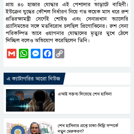
প্রায় ৪০ হাজার যোদ্ধার এই পেশাদার ভাড়াটে বাহিনী।
ইউক্রেন যুদ্ধের কৌশল নির্ধারণ নিয়ে গত কয়েক মাস ধরে রুশ
প্রতিরক্ষামন্ত্রী সের্গেই শোইগু এবং সেনাপ্রধান ভ্যালেরি
গ্র্যাসিমভের সঙ্গে মতবিরোধ চলছিল প্রিগোঝিনের। রুশ সেনা
পরিকল্পিত ভাবে‌ ওয়াগনার যোদ্ধাদের মৃত্যুর মুখে ঠেলে
দিচ্ছিল বলেও অভিযোগ করেছিলেন তিনি।
Gmail
WhatsApp
Messenger
Facebook
Copy
Link
এ ক্যাটাগরির আরো নিউজ
এআই বক্তব্য দিয়েছে শেখ হাসিনা
শেখ হাসিনার প্রশ্নে ঢাকা-দিল্লি সম্পর্কে
নতুন মেরুকরণ?