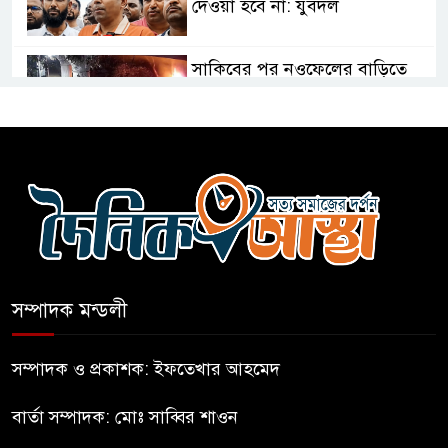
দেওয়া হবে না: যুবদল
সাকিবের পর নওফেলের বাড়িতে
আগুন
বগুড়ায় বাসচাপায় নিহত-৭,
আহত-১০
বন্যায় পাটগ্রামে সড়ক ভেঙে
চলাচলে দুর্ভোগ
সম্পাদক মন্ডলী
ইউনূসের চেয়ে হাজারগুণ ভালো দেশ
চালাচ্ছেন তারেক: কাদের সিদ্দিকী
সম্পাদক ও প্রকাশক: ইফতেখার আহমেদ
বার্তা সম্পাদক: মোঃ সাব্বির শাওন
জুলাই জাদুঘরে টিকিট জালিয়াতি!