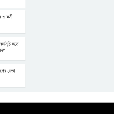
 ৬ কর্মী
র্মসূচি হতে
ুবদল
গের নেতা