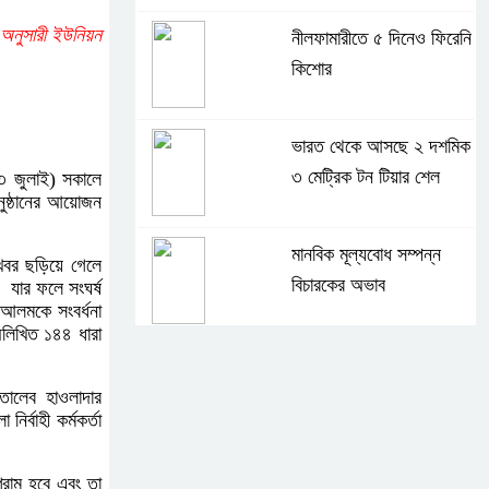
 অনুসারী ইউনিয়ন
নীলফামারীতে ৫ দিনেও ফিরেনি
কিশোর
ভারত থেকে আসছে ২ দশমিক
৩ মেট্রিক টন টিয়ার শেল
৩ জুলাই) সকালে
নুষ্ঠানের আয়োজন
মানবিক মূল্যবোধ সম্পন্ন
 খবর ছড়িয়ে গেলে
বিচারকের অভাব
 যার ফলে সংঘর্ষ
ব আলমকে সংবর্ধনা
 অলিখিত ১৪৪ ধারা
বহিষ্কৃত জামাত নেতার কর্মীরা
যোগ দিলেন বিএনপিতে
তালেব হাওলাদার
্বাহী কর্মকর্তা
গুলশানে আ.লীগের ৬ কর্মী
রাম হবে এবং তা