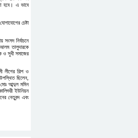
আটক
রা হবে। এ ভাবে
যোগাযোগের চেষ্টা
বোমা হামলার আশঙ্কায়
সারাদেশে পুলিশের হাই
 সংসদ নির্বাচনে
অ্যালার্ট জারি
 আলম তালুদারকে
 ও সুধী সমাজের
রাষ্ট্রপতি হওয়ার প্রস্তাব
পাননি ড. ইউনূস
 লীগের শিল্প ও
 উপস্থিত ছিলেন,
মোঃ আব্দুল মমিন
নাটোরে পর্যটনমন্ত্রীকে হত্যার
কালিশুরী ইউনিয়ন
র নেতৃবন্দ এবং
চেষ্টা; পিস্তলসহ যুবক আটক
তুহিন হত্যার এক বছর: দ্রুত
বিচারের দাবিতে মানববন্ধন