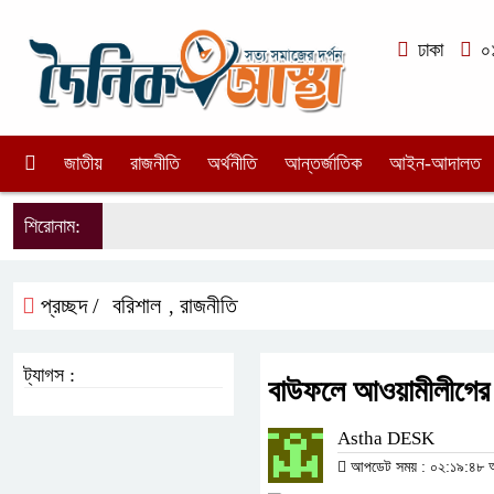
ঢাকা
০১
জাতীয়
রাজনীতি
অর্থনীতি
আন্তর্জাতিক
আইন-আদালত
শিরোনাম:
প্রচ্ছদ /
বরিশাল
রাজনীতি
,
ট্যাগস :
বাউফলে আওয়ামীলীগের ন
Astha DESK
আপডেট সময় : ০২:১৯:৪৮ অপর