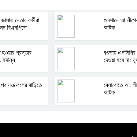
 জামাত নেতার কর্মীরা
গুলশানে আ.লীগের
লেন বিএনপিতে
আটক
তি হওয়ার প্রস্তাব
বগুড়ায় এনসিপির ক
. ইউনূস
দেওয়া হবে না: য
 পর নওফেলের বাড়িতে
বেলাবোতে আ. লী
আটক