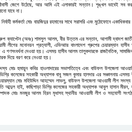
ুরীবাসী জেগে উঠেছে, আর আমি এই এলাকারই সন্তান। শৃঙ্খল ভাবেই সব ক
মানো যাবে না।
ির্বাহী কর্মকর্তা মোঃ বায়জিদুর রহমানের সাথে সরাসরি এবং মুঠোফোনে একাধিকবার 
গ্রুপ ক্যাপ্টেন (অবঃ) শামসুল আলম, বীর উত্তম এর সন্তান, আগামী দ্বাদশ জাতীয়
ী লীগের মনোনয়ন প্রত্যাশী, এভিআার বাংলাদেশ গ্রুপের চেয়ারম্যান হাসীব
য এ গণসংবর্ধনা দেওয়া হয়। এসময় হাসীব আলম তালুকদারকে রাজনৈতিক, সামাজিক
স্মারক দিয়ে বরণ করে নেওয়া হয়।
্য মোঃ হুমায়ুন কবির হাওলাদারের সভাপতিত্বে এবং বাউফল উপজেলা আওয়ামী
ী ডিগ্রি কলেজের সহকারী অধ্যাপক বাবু সজল কুমার হালদার এর সঞ্চালনায় এসময়
য়ারম্যান মোঃ মহিউদ্দিন আহম্মেদ লাভলু, বাউফল উপজেলা আওয়ামী লীগ সদস্য 
তি আব্দুল হাই, কাছিপাড়া ডিগ্রি কলেজের সহকারী অধ্যাপক আবুল হাসান মীরন, 
সম্পাদক মোঃ মনজুর আলম হিরন মৃধাসহ স্থানীয় আওয়ামী লীগ ও সহযোগী সংগঠনে
p
nger
ebook
Copy
Link