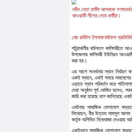
নবীন নেতা হাসীব আলমকে গণসংবর্ধন
আওয়ামী লীগের নেতা-কর্মীরা।
মোঃ রবিউল ইসলাম/বাউফল প্রতিনিধি
পটুয়াখালীর বাউফলে কালিশুরীতে আ
উপজেলার কালিশুরী ইউনিয়ন আওয়ামী 
করা হয়।
এর আগে সংবর্ধনার স্থান নির্ধারণ 
একই স্থানে, একই সময়ে সমাবেশের ড
এড়াতে স্থান পরিবর্তন করে পাতিলাপা
দেয়া অনুষ্ঠান পূর্ব ঘোষিত হলেও, প
জারি করা হয়েছে বলে জানিয়েছে একা
এঘটনায় সামাজিক যোগাযোগ মাধ্যম
লিখেছেন, বীর উত্তম সামসুল আলম এর
কর্তৃক অলিখিত নিষেধাজ্ঞা দেওয়ায়
একইভাবে সামাজিক যোগাযোগ মাধ্যম