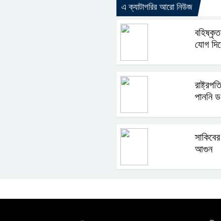
এ ক্যাটাগরির আরো নিউজ
বহিষ্কৃত
যোগ দি
রাষ্ট্রপ
পাননি ড
সাকিবের
আগুন