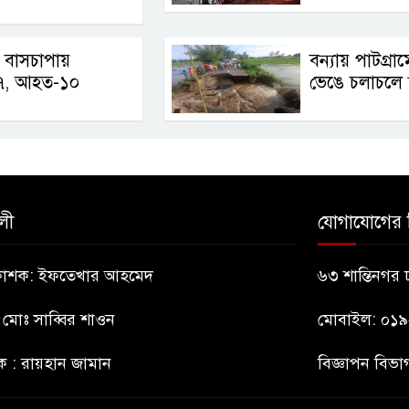
 বাসচাপায়
বন্যায় পাটগ্র
৭, আহত-১০
ভেঙে চলাচলে দ
লী
যোগাযোগের 
্রকাশক: ইফতেখার আহমেদ
৬৩ শান্তিনগর
: মোঃ সাব্বির শাওন
মোবাইল: ০১
ক : রায়হান জামান
বিজ্ঞাপন বি