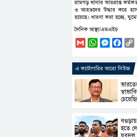
রামগড় থানার ভারপ্রাপ্ত কর্
ও আহতদের উদ্ধার করে হাসপ
হয়েছে। ধারণা করা হচ্ছে, ঘুমে
দৈনিক আস্থা/এমএইচ
Gmail
WhatsAp
Messe
Fa
এ ক্যাটাগরির আরো নিউজ
ভারতের
স্বাভা
চেয়েছি
বগুড়ায়
হতে দে
যুবদল