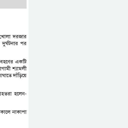
নিহত-৭, আহত-১০
বন্যায় পাটগ্রামে সড়ক
ভেঙে চলাচলে দুর্ভোগ
 খোলা দরজার
ুর্ঘটনার পর
ইউনূসের চেয়ে হাজারগুণ
ভালো দেশ চালাচ্ছেন
িবহণের একটি
তারেক: কাদের সিদ্দিকী
গামী শ্যামলী
ঘাতে দাঁড়িয়ে
জুলাই জাদুঘরে টিকিট
জালিয়াতি!
আহতরা হলেন-
রাষ্ট্রপতি নির্বাচনের
সকালে নাকাপা
তপশিল ঘোষণা
ভোট-২০ আগস্ট