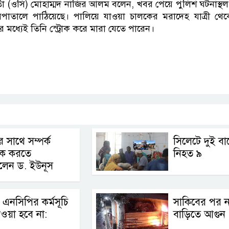
মকর্তা (ওসি) মোহাম্মদ নাজির আলম বলেন, খবর পেয়ে পুলিশ ঘটনাস্
াতালে পাঠিয়েছে। পালিয়ে যাওয়া চালকের মরাদেহ যাত্রী থেক
র মধ্যেই তিনি স্ট্রোক করে মারা যেতে পারেন।
p
nger
cebook
Copy
Link
 সাথে সম্পর্ক
সিলেটে দুই বা
বিক করতে
নিহত ৯
লেন ড. ইউনূস
 এনসিপির কর্মসূচি
সাকিবের পর 
ওয়া হবে না:
বাড়িতে আগুন