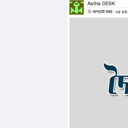
Astha DESK
আপডেট সময় : ০৫:৫৩:০