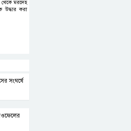
থল থেকে মরদেহ
ে উদ্ধার করা
বেলাবোতে আ. লীগের
নেতা আটক
সের সংঘর্ষে
নওফেলের