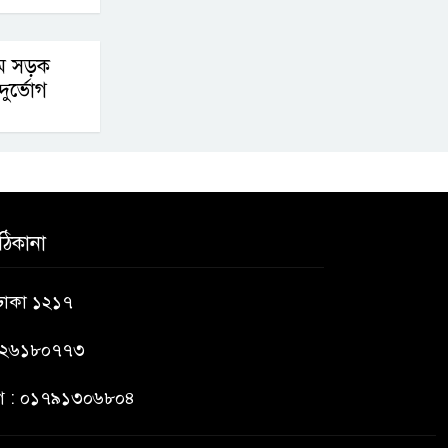
ামে সড়ক
ুর্ভোগ
ঠিকানা
 ঢাকা ১২১৭
৯২৬১৮০৭৭৩
ভাগ : ০১৭৯১৩০৬৮০৪